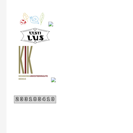
233183410