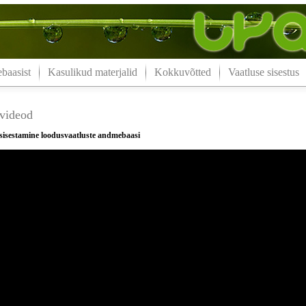
aasist
Kasulikud materjalid
Kokkuvõtted
Vaatluse sisestus
videod
 sisestamine loodusvaatluste andmebaasi