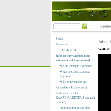
Andmeb
Pealeht
Juhend
Tutvustus
Vaatluste
Juhendvideod
Infot loodusvaatlejale ning
käimasolevad kampaaniad
📢 Uus imetajate levikuatlas
📢 Aasta orhidee vaatluste
kogumine
📢 Loodusvaatluste äpp
Aita määrata liiki (foorum)
Andmebaasi avalik
KAARDIRAKENDUS (ajutiselt
ei tööta!)
Liikumispiirangutega alad