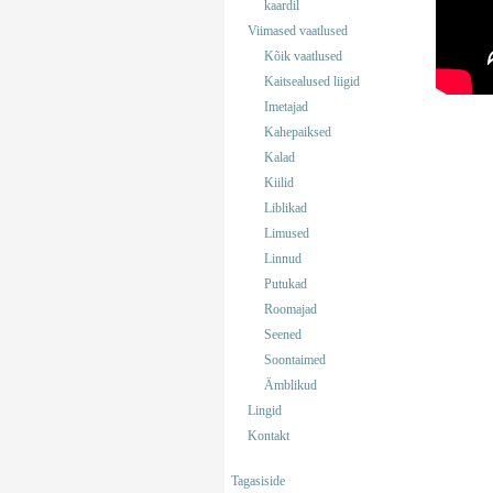
kaardil
Viimased vaatlused
Kõik vaatlused
Kaitsealused liigid
Imetajad
Kahepaiksed
Kalad
Kiilid
Liblikad
Limused
Linnud
Putukad
Roomajad
Seened
Soontaimed
Ämblikud
Lingid
Kontakt
Tagasiside