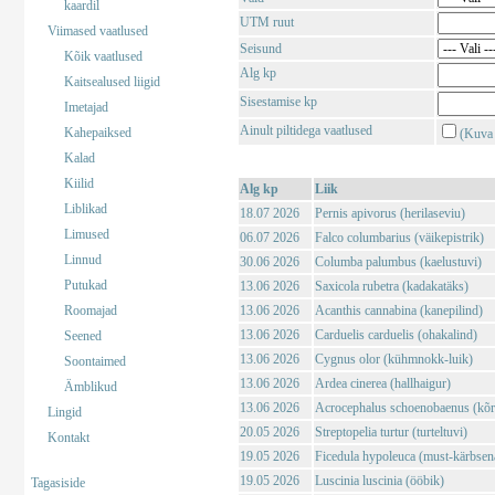
kaardil
UTM ruut
Viimased vaatlused
Seisund
Kõik vaatlused
Alg kp
Kaitsealused liigid
Sisestamise kp
Imetajad
Ainult piltidega vaatlused
Kahepaiksed
(Kuva 
Kalad
Kiilid
Alg kp
Liik
Liblikad
18.07 2026
Pernis apivorus (herilaseviu)
Limused
06.07 2026
Falco columbarius (väikepistrik)
Linnud
30.06 2026
Columba palumbus (kaelustuvi)
Putukad
13.06 2026
Saxicola rubetra (kadakatäks)
Roomajad
13.06 2026
Acanthis cannabina (kanepilind)
13.06 2026
Carduelis carduelis (ohakalind)
Seened
13.06 2026
Cygnus olor (kühmnokk-luik)
Soontaimed
13.06 2026
Ardea cinerea (hallhaigur)
Ämblikud
13.06 2026
Acrocephalus schoenobaenus (kõrk
Lingid
20.05 2026
Streptopelia turtur (turteltuvi)
Kontakt
19.05 2026
Ficedula hypoleuca (must-kärbsen
19.05 2026
Luscinia luscinia (ööbik)
Tagasiside