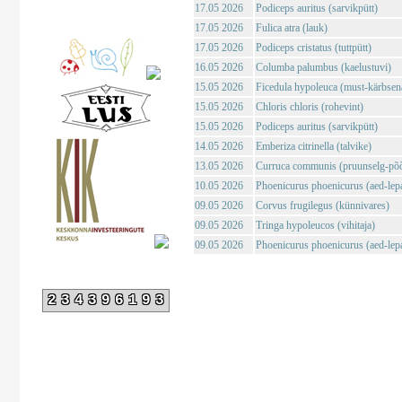
17.05 2026
Podiceps auritus (sarvikpütt)
17.05 2026
Fulica atra (lauk)
17.05 2026
Podiceps cristatus (tuttpütt)
16.05 2026
Columba palumbus (kaelustuvi)
15.05 2026
Ficedula hypoleuca (must-kärbsen
15.05 2026
Chloris chloris (rohevint)
15.05 2026
Podiceps auritus (sarvikpütt)
14.05 2026
Emberiza citrinella (talvike)
13.05 2026
Curruca communis (pruunselg-põõ
10.05 2026
Phoenicurus phoenicurus (aed-lepa
09.05 2026
Corvus frugilegus (künnivares)
09.05 2026
Tringa hypoleucos (vihitaja)
09.05 2026
Phoenicurus phoenicurus (aed-lepa
234396193