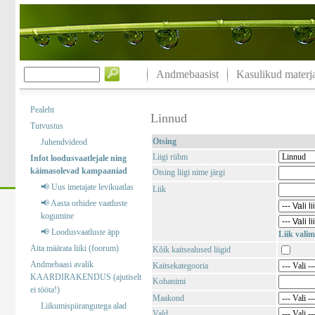
Andmebaasist
Kasulikud materja
Pealeht
Linnud
Tutvustus
Otsing
Juhendvideod
Liigi rühm
Infot loodusvaatlejale ning
käimasolevad kampaaniad
Otsing liigi nime järgi
📢 Uus imetajate levikuatlas
Liik
📢 Aasta orhidee vaatluste
kogumine
📢 Loodusvaatluste äpp
Liik valim
Aita määrata liiki (foorum)
Kõik kaitsealused liigid
Andmebaasi avalik
Kaitsekategooria
KAARDIRAKENDUS (ajutiselt
Kohanimi
ei tööta!)
Maakond
Liikumispiirangutega alad
Vald