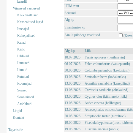
kaardil
UTM ruut
Viimased vaatlused
Seisund
Kõik vaatlused
Alg kp
Kaitsealused liigid
Sisestamise kp
Imetajad
Ainult piltidega vaatlused
Kahepaiksed
(Kuva 
Kalad
Kiilid
Alg kp
Liik
Liblikad
18.07 2026
Pernis apivorus (herilaseviu)
Limused
06.07 2026
Falco columbarius (väikepistrik)
Linnud
30.06 2026
Columba palumbus (kaelustuvi)
Putukad
13.06 2026
Saxicola rubetra (kadakatäks)
Roomajad
13.06 2026
Acanthis cannabina (kanepilind)
13.06 2026
Carduelis carduelis (ohakalind)
Seened
13.06 2026
Cygnus olor (kühmnokk-luik)
Soontaimed
13.06 2026
Ardea cinerea (hallhaigur)
Ämblikud
13.06 2026
Acrocephalus schoenobaenus (kõrk
Lingid
20.05 2026
Streptopelia turtur (turteltuvi)
Kontakt
19.05 2026
Ficedula hypoleuca (must-kärbsen
19.05 2026
Luscinia luscinia (ööbik)
Tagasiside