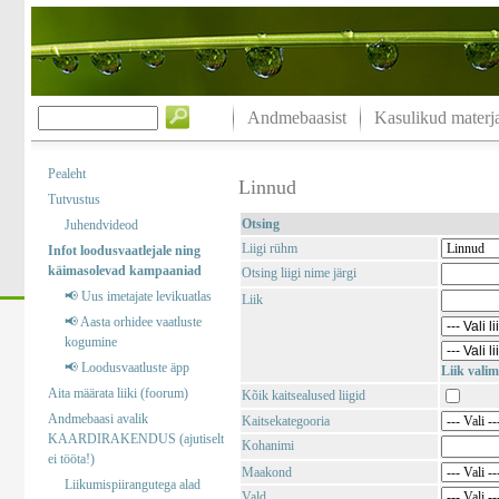
Andmebaasist
Kasulikud materja
Pealeht
Linnud
Tutvustus
Otsing
Juhendvideod
Liigi rühm
Infot loodusvaatlejale ning
käimasolevad kampaaniad
Otsing liigi nime järgi
📢 Uus imetajate levikuatlas
Liik
📢 Aasta orhidee vaatluste
kogumine
📢 Loodusvaatluste äpp
Liik valim
Aita määrata liiki (foorum)
Kõik kaitsealused liigid
Andmebaasi avalik
Kaitsekategooria
KAARDIRAKENDUS (ajutiselt
Kohanimi
ei tööta!)
Maakond
Liikumispiirangutega alad
Vald