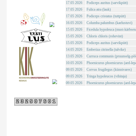
17.05 2026
Podiceps auritus (sarvikpütt)
17.05 2026
Fulica atra (lauk)
17.05 2026
Podiceps cristatus (tuttpütt)
16.05 2026
Columba palumbus (kaelustuvi)
15.05 2026
Ficedula hypoleuca (must-kärbsen
15.05 2026
Chloris chloris (rohevint)
15.05 2026
Podiceps auritus (sarvikpütt)
14.05 2026
Emberiza citrinella (talvike)
13.05 2026
Curruca communis (pruunselg-põõ
10.05 2026
Phoenicurus phoenicurus (aed-lepa
09.05 2026
Corvus frugilegus (künnivares)
09.05 2026
Tringa hypoleucos (vihitaja)
09.05 2026
Phoenicurus phoenicurus (aed-lepa
232907601