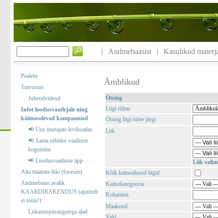
Andmebaasist
Kasulikud materja
Pealeht
Ämblikud
Tutvustus
Otsing
Juhendvideod
Liigi rühm
Infot loodusvaatlejale ning
käimasolevad kampaaniad
Otsing liigi nime järgi
📢 Uus imetajate levikuatlas
Liik
📢 Aasta orhidee vaatluste
kogumine
📢 Loodusvaatluste äpp
Liik valim
Aita määrata liiki (foorum)
Kõik kaitsealused liigid
Andmebaasi avalik
Kaitsekategooria
KAARDIRAKENDUS (ajutiselt
Kohanimi
ei tööta!)
Maakond
Liikumispiirangutega alad
Vald