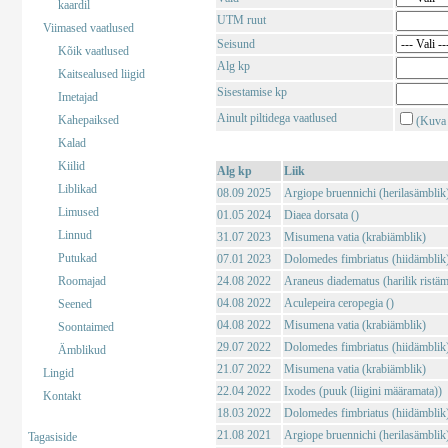
kaardil
UTM ruut
Viimased vaatlused
Seisund
Kõik vaatlused
Alg kp
Kaitsealused liigid
Sisestamise kp
Imetajad
Ainult piltidega vaatlused
Kahepaiksed
(Kuva 
Kalad
Kiilid
Alg kp
Liik
Liblikad
08.09 2025
Argiope bruennichi (herilasämblik
Limused
01.05 2024
Diaea dorsata ()
Linnud
31.07 2023
Misumena vatia (krabiämblik)
Putukad
07.01 2023
Dolomedes fimbriatus (hiidämblik
Roomajad
24.08 2022
Araneus diadematus (harilik ristäm
04.08 2022
Aculepeira ceropegia ()
Seened
04.08 2022
Misumena vatia (krabiämblik)
Soontaimed
29.07 2022
Dolomedes fimbriatus (hiidämblik
Ämblikud
21.07 2022
Misumena vatia (krabiämblik)
Lingid
22.04 2022
Ixodes (puuk (liigini määramata))
Kontakt
18.03 2022
Dolomedes fimbriatus (hiidämblik
21.08 2021
Argiope bruennichi (herilasämblik
Tagasiside