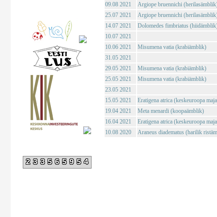
09.08 2021
Argiope bruennichi (herilasämblik
25.07 2021
Argiope bruennichi (herilasämblik
14.07 2021
Dolomedes fimbriatus (hiidämblik
10.07 2021
10.06 2021
Misumena vatia (krabiämblik)
31.05 2021
29.05 2021
Misumena vatia (krabiämblik)
25.05 2021
Misumena vatia (krabiämblik)
23.05 2021
15.05 2021
Eratigena atrica (keskeuroopa maj
19.04 2021
Meta menardi (koopaämblik)
16.04 2021
Eratigena atrica (keskeuroopa maj
10.08 2020
Araneus diadematus (harilik ristäm
233565954