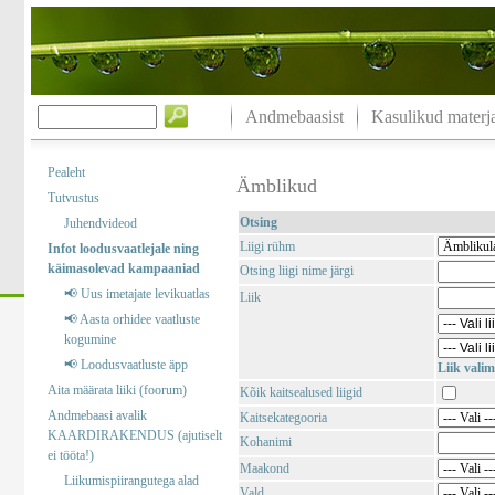
Andmebaasist
Kasulikud materja
Pealeht
Ämblikud
Tutvustus
Otsing
Juhendvideod
Liigi rühm
Infot loodusvaatlejale ning
käimasolevad kampaaniad
Otsing liigi nime järgi
📢 Uus imetajate levikuatlas
Liik
📢 Aasta orhidee vaatluste
kogumine
📢 Loodusvaatluste äpp
Liik valim
Aita määrata liiki (foorum)
Kõik kaitsealused liigid
Andmebaasi avalik
Kaitsekategooria
KAARDIRAKENDUS (ajutiselt
Kohanimi
ei tööta!)
Maakond
Liikumispiirangutega alad
Vald