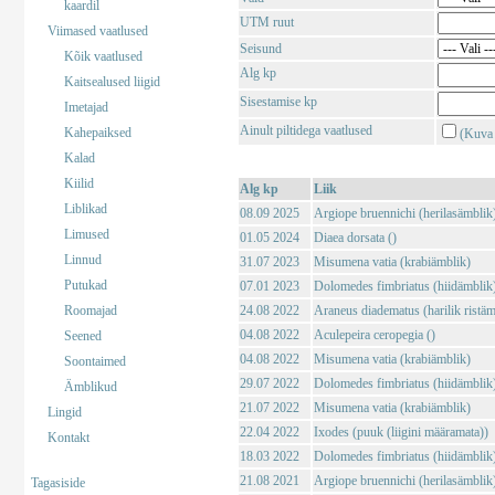
kaardil
UTM ruut
Viimased vaatlused
Seisund
Kõik vaatlused
Alg kp
Kaitsealused liigid
Sisestamise kp
Imetajad
Ainult piltidega vaatlused
Kahepaiksed
(Kuva 
Kalad
Kiilid
Alg kp
Liik
Liblikad
08.09 2025
Argiope bruennichi (herilasämblik
Limused
01.05 2024
Diaea dorsata ()
Linnud
31.07 2023
Misumena vatia (krabiämblik)
Putukad
07.01 2023
Dolomedes fimbriatus (hiidämblik
Roomajad
24.08 2022
Araneus diadematus (harilik ristäm
04.08 2022
Aculepeira ceropegia ()
Seened
04.08 2022
Misumena vatia (krabiämblik)
Soontaimed
29.07 2022
Dolomedes fimbriatus (hiidämblik
Ämblikud
21.07 2022
Misumena vatia (krabiämblik)
Lingid
22.04 2022
Ixodes (puuk (liigini määramata))
Kontakt
18.03 2022
Dolomedes fimbriatus (hiidämblik
21.08 2021
Argiope bruennichi (herilasämblik
Tagasiside