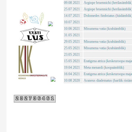
09.08 2021
Argiope bruennichi (herilasämblik
25.07 2021
Argiope bruennichi (herilasämblik
14.07 2021
Dolomedes fimbriatus (hiidämblik
10.07 2021
10.06 2021
Misumena vatia (krabiämblik)
31.05 2021
29.05 2021
Misumena vatia (krabiämblik)
25.05 2021
Misumena vatia (krabiämblik)
23.05 2021
15.05 2021
Eratigena atrica (keskeuroopa maj
19.04 2021
Meta menardi (koopaämblik)
16.04 2021
Eratigena atrica (keskeuroopa maj
10.08 2020
Araneus diadematus (harilik ristäm
232736461