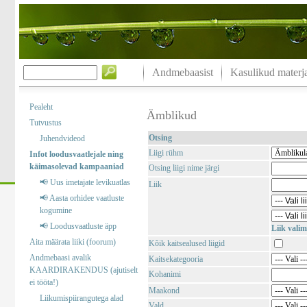
Andmebaasist
Kasulikud materja
Pealeht
Ämblikud
Tutvustus
Otsing
Juhendvideod
Liigi rühm
Infot loodusvaatlejale ning
käimasolevad kampaaniad
Otsing liigi nime järgi
📢 Uus imetajate levikuatlas
Liik
📢 Aasta orhidee vaatluste
kogumine
📢 Loodusvaatluste äpp
Liik valim
Aita määrata liiki (foorum)
Kõik kaitsealused liigid
Andmebaasi avalik
Kaitsekategooria
KAARDIRAKENDUS (ajutiselt
Kohanimi
ei tööta!)
Maakond
Liikumispiirangutega alad
Vald