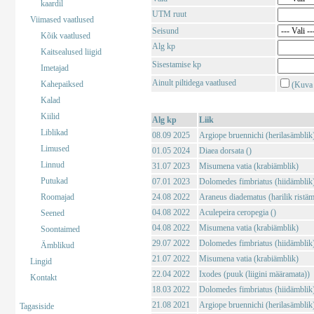
kaardil
UTM ruut
Viimased vaatlused
Seisund
Kõik vaatlused
Alg kp
Kaitsealused liigid
Sisestamise kp
Imetajad
Ainult piltidega vaatlused
Kahepaiksed
(Kuva 
Kalad
Kiilid
Alg kp
Liik
Liblikad
08.09 2025
Argiope bruennichi (herilasämblik
Limused
01.05 2024
Diaea dorsata ()
Linnud
31.07 2023
Misumena vatia (krabiämblik)
Putukad
07.01 2023
Dolomedes fimbriatus (hiidämblik
Roomajad
24.08 2022
Araneus diadematus (harilik ristäm
04.08 2022
Aculepeira ceropegia ()
Seened
04.08 2022
Misumena vatia (krabiämblik)
Soontaimed
29.07 2022
Dolomedes fimbriatus (hiidämblik
Ämblikud
21.07 2022
Misumena vatia (krabiämblik)
Lingid
22.04 2022
Ixodes (puuk (liigini määramata))
Kontakt
18.03 2022
Dolomedes fimbriatus (hiidämblik
21.08 2021
Argiope bruennichi (herilasämblik
Tagasiside