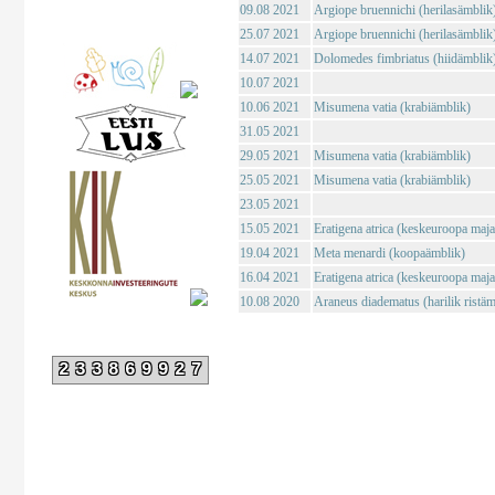
09.08 2021
Argiope bruennichi (herilasämblik
25.07 2021
Argiope bruennichi (herilasämblik
14.07 2021
Dolomedes fimbriatus (hiidämblik
10.07 2021
10.06 2021
Misumena vatia (krabiämblik)
31.05 2021
29.05 2021
Misumena vatia (krabiämblik)
25.05 2021
Misumena vatia (krabiämblik)
23.05 2021
15.05 2021
Eratigena atrica (keskeuroopa maj
19.04 2021
Meta menardi (koopaämblik)
16.04 2021
Eratigena atrica (keskeuroopa maj
10.08 2020
Araneus diadematus (harilik ristäm
233869927