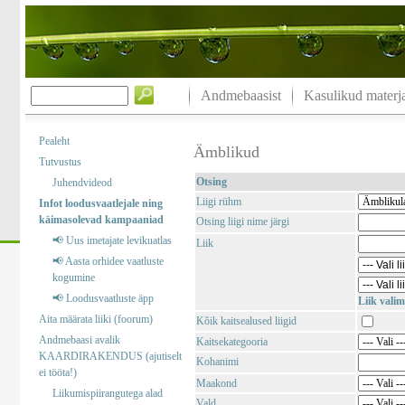
Andmebaasist
Kasulikud materja
Pealeht
Ämblikud
Tutvustus
Otsing
Juhendvideod
Liigi rühm
Infot loodusvaatlejale ning
käimasolevad kampaaniad
Otsing liigi nime järgi
📢 Uus imetajate levikuatlas
Liik
📢 Aasta orhidee vaatluste
kogumine
📢 Loodusvaatluste äpp
Liik valim
Aita määrata liiki (foorum)
Kõik kaitsealused liigid
Andmebaasi avalik
Kaitsekategooria
KAARDIRAKENDUS (ajutiselt
Kohanimi
ei tööta!)
Maakond
Liikumispiirangutega alad
Vald