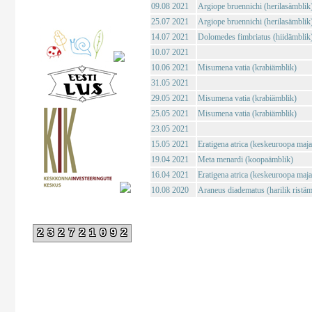
09.08 2021
Argiope bruennichi (herilasämblik
25.07 2021
Argiope bruennichi (herilasämblik
14.07 2021
Dolomedes fimbriatus (hiidämblik
10.07 2021
10.06 2021
Misumena vatia (krabiämblik)
31.05 2021
29.05 2021
Misumena vatia (krabiämblik)
25.05 2021
Misumena vatia (krabiämblik)
23.05 2021
15.05 2021
Eratigena atrica (keskeuroopa maj
19.04 2021
Meta menardi (koopaämblik)
16.04 2021
Eratigena atrica (keskeuroopa maj
10.08 2020
Araneus diadematus (harilik ristäm
232721092