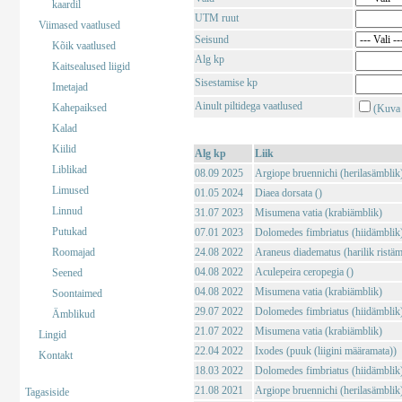
kaardil
UTM ruut
Viimased vaatlused
Seisund
Kõik vaatlused
Alg kp
Kaitsealused liigid
Sisestamise kp
Imetajad
Ainult piltidega vaatlused
Kahepaiksed
(Kuva 
Kalad
Kiilid
Alg kp
Liik
Liblikad
08.09 2025
Argiope bruennichi (herilasämblik
Limused
01.05 2024
Diaea dorsata ()
Linnud
31.07 2023
Misumena vatia (krabiämblik)
Putukad
07.01 2023
Dolomedes fimbriatus (hiidämblik
Roomajad
24.08 2022
Araneus diadematus (harilik ristäm
04.08 2022
Aculepeira ceropegia ()
Seened
04.08 2022
Misumena vatia (krabiämblik)
Soontaimed
29.07 2022
Dolomedes fimbriatus (hiidämblik
Ämblikud
21.07 2022
Misumena vatia (krabiämblik)
Lingid
22.04 2022
Ixodes (puuk (liigini määramata))
Kontakt
18.03 2022
Dolomedes fimbriatus (hiidämblik
21.08 2021
Argiope bruennichi (herilasämblik
Tagasiside