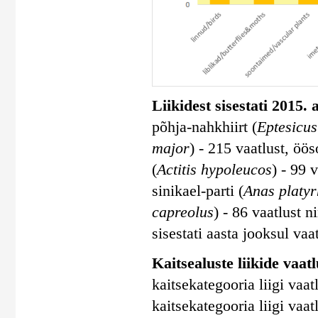
Liikidest sisestati 2015.
põhja-nahkhiirt (
Eptesicus
major
) - 215 vaatlust, ööso
(
Actitis hypoleucos
) - 99 
sinikael-parti (
Anas platy
capreolus
) - 86 vaatlust n
sisestati aasta jooksul vaa
Kaitsealuste liikide vaatlu
kaitsekategooria liigi vaatl
kaitsekategooria liigi vaatl