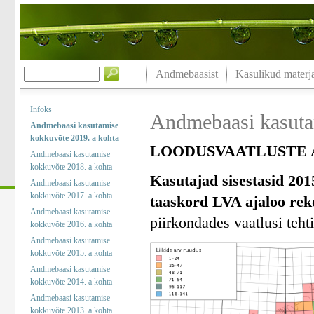
Andmebaasist
Kasulikud materja
Infoks
Andmebaasi kasuta
Andmebaasi kasutamise
kokkuvõte 2019. a kohta
LOODUSVAATLUSTE A
Andmebaasi kasutamise
kokkuvõte 2018. a kohta
Kasutajad sisestasid 201
Andmebaasi kasutamise
kokkuvõte 2017. a kohta
taaskord LVA ajaloo rek
Andmebaasi kasutamise
piirkondades vaatlusi tehti
kokkuvõte 2016. a kohta
Andmebaasi kasutamise
kokkuvõte 2015. a kohta
Andmebaasi kasutamise
kokkuvõte 2014. a kohta
Andmebaasi kasutamise
kokkuvõte 2013. a kohta