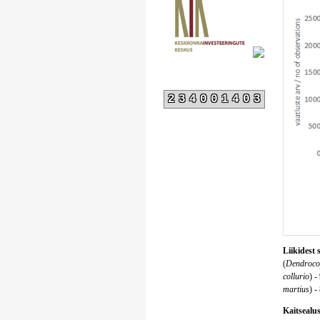
234001403
Liikidest 
(
Dendroco
collurio
) -
martius
) -
Kaitsealust