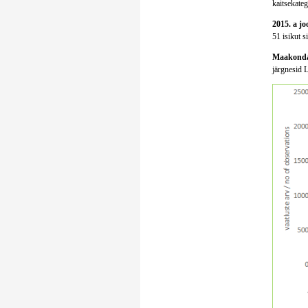
kaitsekatego
2015. a jo
51 isikut s
Maakondad
järgnesid 