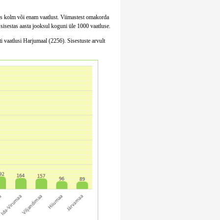
stas kolm või enam vaatlust. Viimastest omakorda
sisestas aasta jooksul koguni üle 1000 vaatluse.
 vaatlusi Harjumaal (2256). Sisestuste arvult