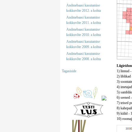
Andmebaasi kasutamise
kokkuvõte 2012. a kohta
Andmebaasi kasutamise
kokkuvõte 2011. a kohta
Andmebaasi kasutamise
kokkuvõte 2010. a kohta
Andmebaasi kasutamise
kokkuvõte 2009. a kohta
Andmebaasi kasutamise
kokkuvõte 2008. a kohta
Liigirühm
Tagasiside
1) linnud -
2) liblikad
3) soontaim
4) imetajad
5) sambliku
6) seened -
7) teised pu
8) kahepaik
9) kiilid - 
10) roomaja