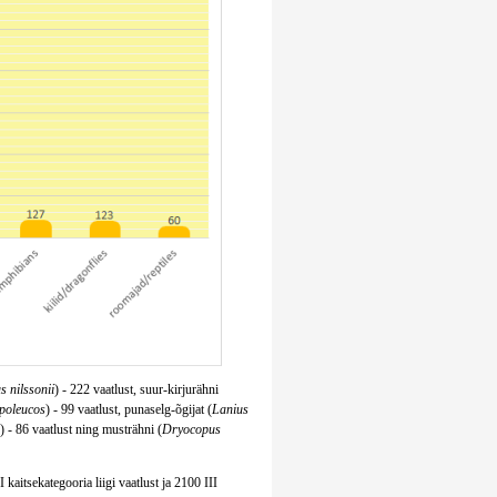
s nilssonii
) - 222 vaatlust, suur-kirjurähni
ypoleucos
) - 99 vaatlust, punaselg-õgijat (
Lanius
) - 86 vaatlust ning musträhni (
Dryocopus
 kaitsekategooria liigi vaatlust ja 2100 III