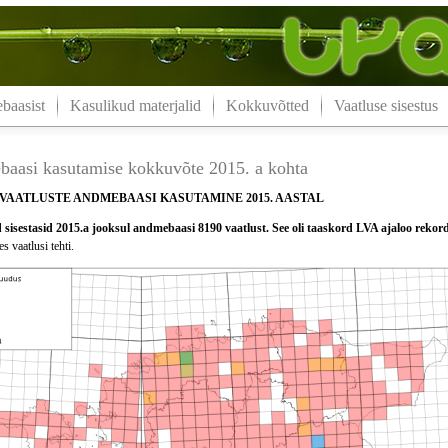
aasist
Kasulikud materjalid
Kokkuvõtted
Vaatluse sisestus
aasi kasutamise kokkuvõte 2015. a kohta
VAATLUSTE ANDMEBAASI KASUTAMINE 2015. AASTAL
sisestasid 2015.a jooksul andmebaasi 8190 vaatlust. See oli taaskord LVA ajaloo rekor
s vaatlusi tehti.