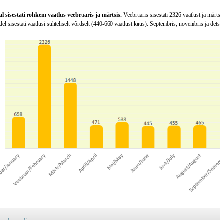
al sisestati rohkem vaatlus veebruaris ja märtsis.
Veebruaris sisestati 2326 vaatlust ja märt
el sisestati vaatlusi suhteliselt võrdselt (440-660 vaatlust kuus). Septembris, novembris ja dets