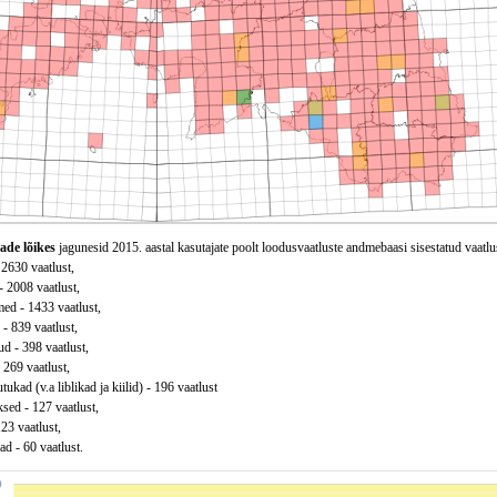
ade lõikes
jagunesid 2015. aastal kasutajate poolt loodusvaatluste andmebaasi sisestatud vaatlu
 2630 vaatlust,
 - 2008 vaatlust,
ed - 1433 vaatlust,
 - 839 vaatlust,
d - 398 vaatlust,
 269 vaatlust,
tukad (v.a liblikad ja kiilid) - 196 vaatlust
sed - 127 vaatlust,
123 vaatlust,
d - 60 vaatlust.