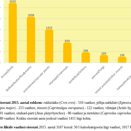
sisestati 2015. aastal rohkem:
rukkirääku (
Crex crex
) - 516 vaatlust, põhja-nahkhiirt (
Eptesicu
pos major
) - 215 vaatlust, öösorri (
Caprimulgus europaeus
) - 122 vaatlust, vihitajat (
Actitis h
 91 vaatlust, sinikael-parti (
Anas platyrhynchos
) - 86 vaatlust ja metskitse (
Capreolus capreolus
 80 vaatlust. Kokku sisestati aasta jooksul vaatlusi 1411 liigi kohta.
e liikide vaatlusi sisestati
2015. aastal 3167 korral: 50 I kaitsekategooria liigi vaatlust, 1017 II