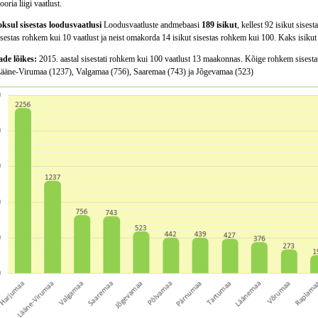
oria liigi vaatlust.
oksul sisestas loodusvaatlusi
Loodusvaatluste andmebaasi
189 isikut
, kellest 92 isikut sise
isestas rohkem kui 10 vaatlust ja neist omakorda 14 isikut sisestas rohkem kui 100. Kaks isikut 
e lõikes:
2015. aastal sisestati rohkem kui 100 vaatlust 13 maakonnas. Kõige rohkem sisestati
Lääne-Virumaa (1237), Valgamaa (756), Saaremaa (743) ja Jõgevamaa (523)