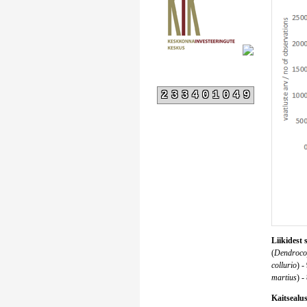
233401049
Liikidest 
(
Dendroco
collurio
) -
martius
) -
Kaitsealust