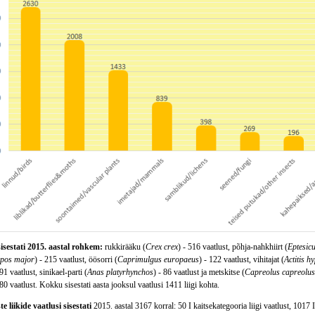
sisestati 2015. aastal rohkem:
rukkirääku (
Crex crex
) - 516 vaatlust, põhja-nahkhiirt (
Eptesicu
pos major
) - 215 vaatlust, öösorri (
Caprimulgus europaeus
) - 122 vaatlust, vihitajat (
Actitis h
 91 vaatlust, sinikael-parti (
Anas platyrhynchos
) - 86 vaatlust ja metskitse (
Capreolus capreolus
 80 vaatlust. Kokku sisestati aasta jooksul vaatlusi 1411 liigi kohta.
e liikide vaatlusi sisestati
2015. aastal 3167 korral: 50 I kaitsekategooria liigi vaatlust, 1017 II