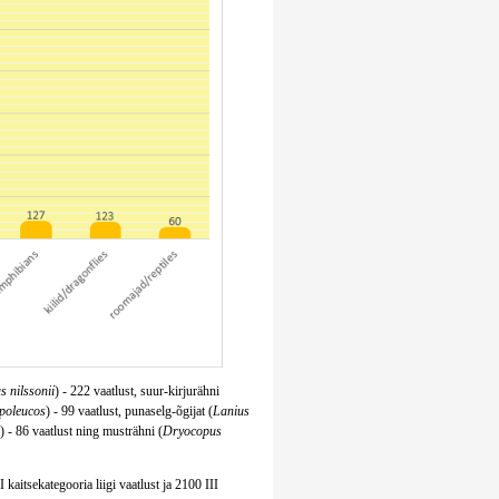
s nilssonii
) - 222 vaatlust, suur-kirjurähni
ypoleucos
) - 99 vaatlust, punaselg-õgijat (
Lanius
) - 86 vaatlust ning musträhni (
Dryocopus
 kaitsekategooria liigi vaatlust ja 2100 III