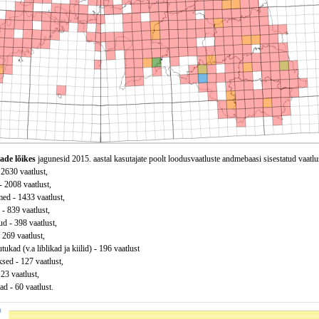
ade lõikes
jagunesid 2015. aastal kasutajate poolt loodusvaatluste andmebaasi sisestatud vaatlu
 2630 vaatlust,
 - 2008 vaatlust,
ed - 1433 vaatlust,
 - 839 vaatlust,
d - 398 vaatlust,
 269 vaatlust,
tukad (v.a liblikad ja kiilid) - 196 vaatlust
sed - 127 vaatlust,
123 vaatlust,
d - 60 vaatlust.