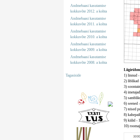
Andmebaasi kasutamise
kokkuvõte 2012. a kohta
Andmebaasi kasutamise
kokkuvõte 2011. a kohta
Andmebaasi kasutamise
kokkuvõte 2010. a kohta
Andmebaasi kasutamise
kokkuvõte 2009. a kohta
Andmebaasi kasutamise
kokkuvõte 2008. a kohta
Liigirühm
Tagasiside
1) linnud -
2) liblikad
3) soontaim
4) imetajad
5) sambliku
6) seened -
7) teised pu
8) kahepaik
9) kiilid - 
10) roomaja