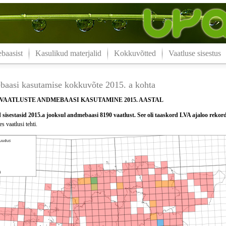
aasist
Kasulikud materjalid
Kokkuvõtted
Vaatluse sisestus
aasi kasutamise kokkuvõte 2015. a kohta
VAATLUSTE ANDMEBAASI KASUTAMINE 2015. AASTAL
sisestasid 2015.a jooksul andmebaasi 8190 vaatlust. See oli taaskord LVA ajaloo rekor
s vaatlusi tehti.