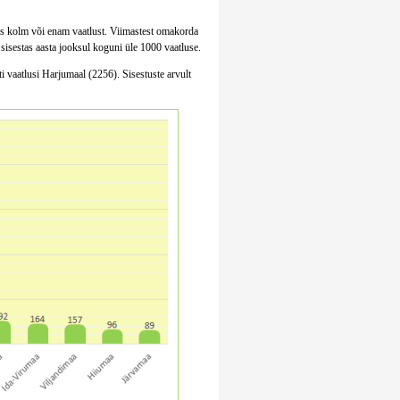
stas kolm või enam vaatlust. Viimastest omakorda
sisestas aasta jooksul koguni üle 1000 vaatluse.
 vaatlusi Harjumaal (2256). Sisestuste arvult