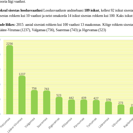
oria liigi vaatlust.
oksul sisestas loodusvaatlusi
Loodusvaatluste andmebaasi
189 isikut
, kellest 92 isikut sise
isestas rohkem kui 10 vaatlust ja neist omakorda 14 isikut sisestas rohkem kui 100. Kaks isikut 
e lõikes:
2015. aastal sisestati rohkem kui 100 vaatlust 13 maakonnas. Kõige rohkem sisestati
Lääne-Virumaa (1237), Valgamaa (756), Saaremaa (743) ja Jõgevamaa (523)