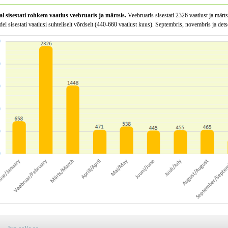
al sisestati rohkem vaatlus veebruaris ja märtsis.
Veebruaris sisestati 2326 vaatlust ja märt
el sisestati vaatlusi suhteliselt võrdselt (440-660 vaatlust kuus). Septembris, novembris ja dets