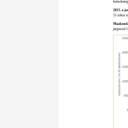
kaitsekatego
2015. a jo
51 isikut s
Maakondad
järgnesid 