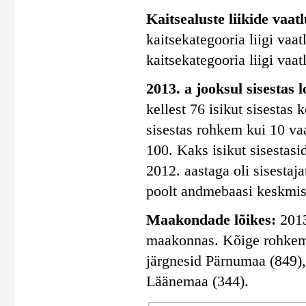
Kaitsealuste liikide vaatlu
kaitsekategooria liigi vaatl
kaitsekategooria liigi vaatl
2013. a jooksul sisestas 
kellest 76 isikut sisestas
sisestas rohkem kui 10 vaa
100. Kaks isikut sisestasi
2012. aastaga oli sisestaj
poolt andmebaasi keskmise
Maakondade lõikes:
2013
maakonnas. Kõige rohkem s
järgnesid Pärnumaa (849)
Läänemaa (344).