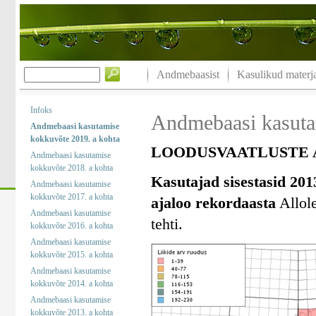
Andmebaasist
Kasulikud materja
Infoks
Andmebaasi kasuta
Andmebaasi kasutamise
kokkuvõte 2019. a kohta
LOODUSVAATLUSTE A
Andmebaasi kasutamise
kokkuvõte 2018. a kohta
Kasutajad sisestasid 201
Andmebaasi kasutamise
kokkuvõte 2017. a kohta
ajaloo rekordaasta
Allole
Andmebaasi kasutamise
tehti.
kokkuvõte 2016. a kohta
Andmebaasi kasutamise
kokkuvõte 2015. a kohta
Andmebaasi kasutamise
kokkuvõte 2014. a kohta
Andmebaasi kasutamise
kokkuvõte 2013. a kohta