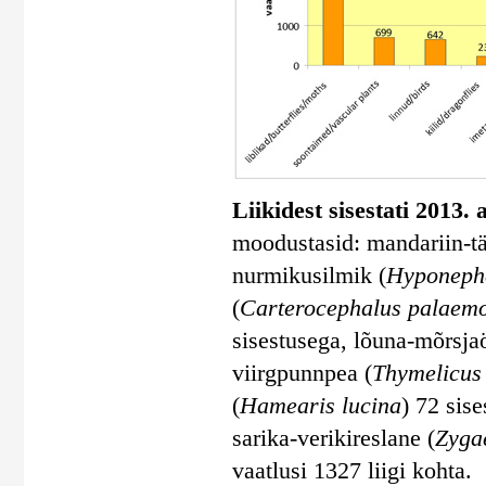
Liikidest sisestati 2013. 
moodustasid: mandariin-tä
nurmikusilmik (
Hyponephe
(
Carterocephalus palaem
sisestusega, lõuna-mõrsja
viirgpunnpea (
Thymelicus 
(
Hamearis lucina
) 72 sis
sarika-verikireslane (
Zyga
vaatlusi 1327 liigi kohta.