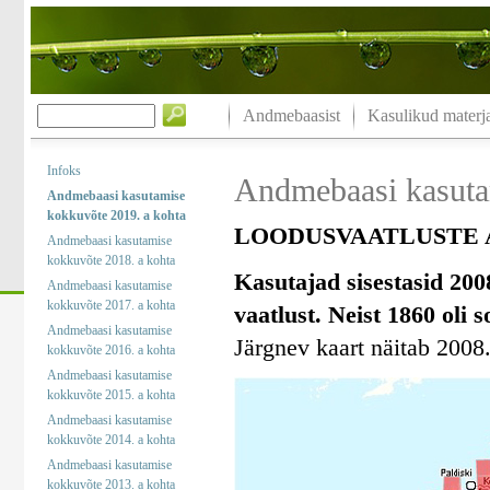
Andmebaasist
Kasulikud materja
Infoks
Andmebaasi kasuta
Andmebaasi kasutamise
kokkuvõte 2019. a kohta
LOODUSVAATLUSTE A
Andmebaasi kasutamise
kokkuvõte 2018. a kohta
Kasutajad sisestasid 200
Andmebaasi kasutamise
kokkuvõte 2017. a kohta
vaatlust. Neist 1860 oli 
Andmebaasi kasutamise
Järgnev kaart näitab 2008.
kokkuvõte 2016. a kohta
Andmebaasi kasutamise
kokkuvõte 2015. a kohta
Andmebaasi kasutamise
kokkuvõte 2014. a kohta
Andmebaasi kasutamise
kokkuvõte 2013. a kohta