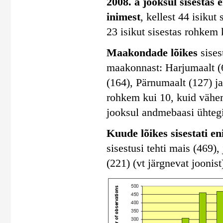
2008. a jooksul sisestas 
inimest
, kellest 44 isiku
23 isikut sisestas rohkem 
Maakondade lõikes
sises
maakonnast: Harjumaalt (
(164), Pärnumaalt (127) j
rohkem kui 10, kuid vähem
jooksul andmebaasi ühtegi
Kuude lõikes sisestati e
sisestusi tehti mais (469), 
(221) (vt järgnevat joonist