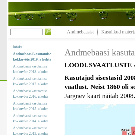
Andmebaasist
Kasulikud materja
Infoks
Andmebaasi kasuta
Andmebaasi kasutamise
kokkuvõte 2019. a kohta
LOODUSVAATLUSTE A
Andmebaasi kasutamise
kokkuvõte 2018. a kohta
Kasutajad sisestasid 200
Andmebaasi kasutamise
kokkuvõte 2017. a kohta
vaatlust. Neist 1860 oli 
Andmebaasi kasutamise
Järgnev kaart näitab 2008.
kokkuvõte 2016. a kohta
Andmebaasi kasutamise
kokkuvõte 2015. a kohta
Andmebaasi kasutamise
kokkuvõte 2014. a kohta
Andmebaasi kasutamise
kokkuvõte 2013. a kohta