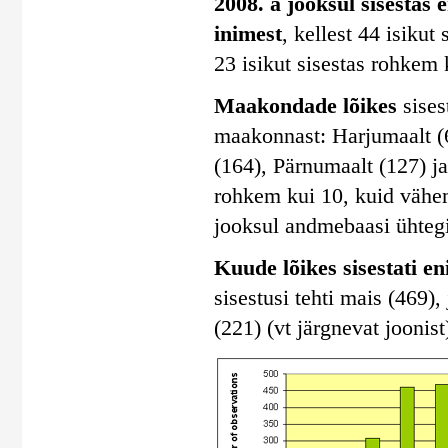
2008. a jooksul sisestas 
inimest
, kellest 44 isiku
23 isikut sisestas rohkem 
Maakondade lõikes
sises
maakonnast: Harjumaalt (
(164), Pärnumaalt (127) j
rohkem kui 10, kuid vähem
jooksul andmebaasi ühtegi
Kuude lõikes sisestati e
sisestusi tehti mais (469), 
(221) (vt järgnevat joonist