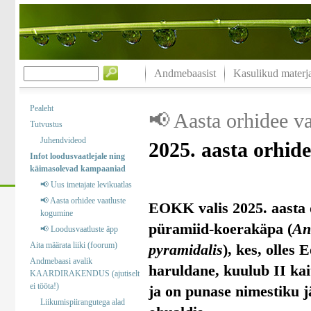
Andmebaasist
Kasulikud materja
Pealeht
📢 Aasta orhidee v
Tutvustus
Juhendvideod
2025. aasta orhid
Infot loodusvaatlejale ning
käimasolevad kampaaniad
📢 Uus imetajate levikuatlas
📢 Aasta orhidee vaatluste
EOKK valis 2025. aasta 
kogumine
püramiid-koerakäpa (
An
📢 Loodusvaatluste äpp
Aita määrata liiki (foorum)
pyramidalis
), kes, olles 
Andmebaasi avalik
haruldane, kuulub II kai
KAARDIRAKENDUS (ajutiselt
ei tööta!)
ja on punase nimestiku j
Liikumispiirangutega alad