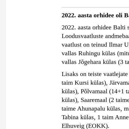
2022. aasta orhidee oli 
2022. aasta orhidee Balti 
Loodusvaatluste andmebaas
vaatlust on teinud Ilmar
vallas Ruhingu külas (mit
vallas Jõgehara külas (3 t
Lisaks on teiste vaatleja
taim Kursi külas), Järvam
külas), Põlvamaal (14+1 t
külas), Saaremaal (2 taim
taime Ahunapalu külas, m
Tabina külas, 1 taim Anne
Elhuveig (EOKK).