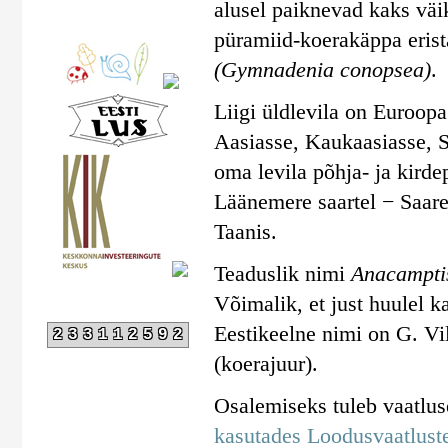
alusel paiknevad kaks väi
püramiid-koerakäppa erist
(Gymnadenia conopsea)
.
Liigi üldlevila on Euroop
Aasiasse, Kaukaasiasse, Sü
oma levila põhja- ja kirde
Läänemere saartel − Saare
Taanis.
Teaduslik nimi
Anacampti
Võimalik, et just huulel k
Eestikeelne nimi on G. Vi
233112592
(koerajuur).
Osalemiseks tuleb vaatlu
kasutades Loodusvaatluste