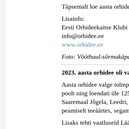
Täpsemalt loe aasta orhid
Lisainfo:
Eesti Orhideekaitse Klubi
info@orhidee.ee
www.orhidee.ee
Foto: Vööthuul-sõrmakäpa
2023. aasta orhidee oli v
Aasta orhidee valge tolmpe
poolt ning loendati üle 12
Saaremaal Jõgela, Leedri,
peamiselt teeäärtes, segam
Lisaks tehti vaatluseid Lä