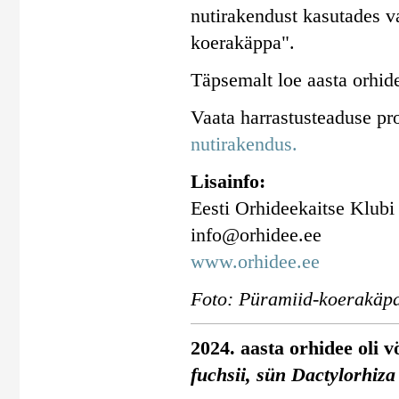
nutirakendust kasutades va
koerakäppa".
Täpsemalt loe aasta orhid
Vaata harrastusteaduse pr
nutirakendus.
Lisainfo:
Eesti Orhideekaitse Klubi
info@orhidee.ee
www.orhidee.ee
Foto: Püramiid-koerakäpa
2024. aasta orhidee oli 
fuchsii, sün Dactylorhiza