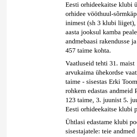
Eesti orhideekaitse klubi 
orhidee vööthuul-sõrmkäpa
inimest (sh 3 klubi liiget)
aasta jooksul kamba peal
andmebaasi rakendusse ja
457 taime kohta.
Vaatluseid tehti 31. maist 
arvukaima ühekordse vaatl
taime - sisestas Erki Toom
rohkem edastas andmeid Pil
123 taime, 3. juunist 5. j
Eesti orhideekaitse klubi 
Ühtlasi edastame klubi poo
sisestajatele: teie andmed 