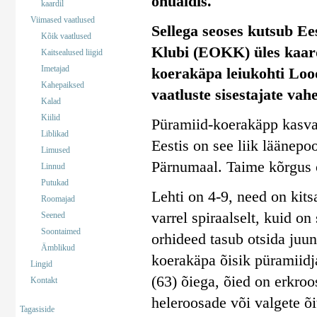
ohualdis.
kaardil
Viimased vaatlused
Sellega seoses kutsub Ee
Kõik vaatlused
Klubi (EOKK) üles kaar
Kaitsealused liigid
Imetajad
koerakäpa leiukohti Lood
Kahepaiksed
vaatluste sisestajate vahe
Kalad
Kiilid
Püramiid-koerakäpp kasvab 
Liblikad
Eestis on see liik läänepoo
Limused
Pärnumaal. Taime kõrgus 
Linnud
Putukad
Lehti on 4-9, need on kits
Roomajad
varrel spiraalselt, kuid o
Seened
Soontaimed
orhideed tasub otsida juun
Ämblikud
koerakäpa õisik püramiidja
Lingid
(63) õiega, õied on erkro
Kontakt
heleroosade või valgete õ
Tagasiside