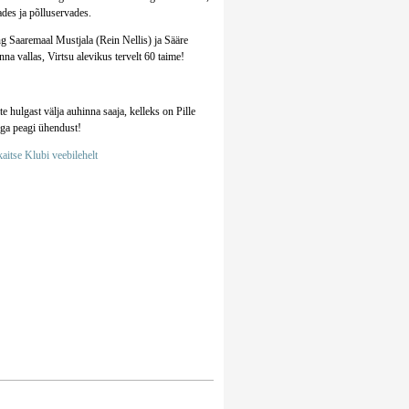
des ja põlluservades.
ng Saaremaal Mustjala (Rein Nellis) ja Sääre
na vallas, Virtsu alevikus tervelt 60 taime!
e hulgast välja auhinna saaja, kelleks on Pille
aga peagi ühendust!
aitse Klubi veebilehelt