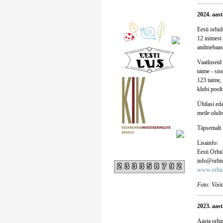
2024. aas
Eesti orhid
12 inimest 
andmebaasi
Vaatluseid 
taime - sis
123 taime, 
klubi poolt
Ühtlasi eda
meile oluli
Täpsemalt 
Lisainfo:
Eesti Orhi
info@orhid
233358792
www.orhid
Foto: Vööt
2023. aast
Aasta orhid