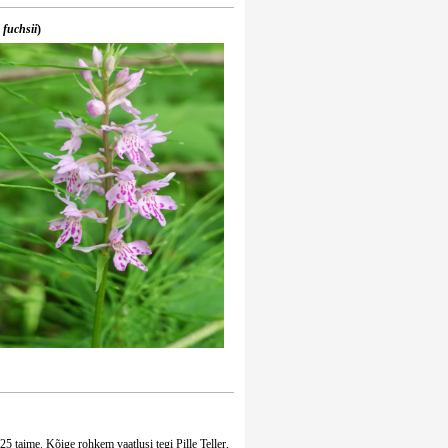
 fuchsii
)
125 taime. Kõige rohkem vaatlusi tegi Pille Teller,