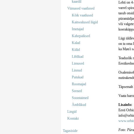
kaardil
Lehti on 4-
varrel spir
Viimased vaatlused
tasub otsid
Kõik vaatlused
püramiidjas
Kaitsealused liigid
või valget
Imetajad
koerakäppa 
Kahepaiksed
Liigi üldl
Kalad
on ta oma l
ka Møn'i sa
Kiilid
Liblikad
Teaduslik 
Limused
Eestikeelne
Linnud
Osalemisek
Putukad
nutirakendu
Roomajad
Täpsemalt 
Seened
Vaata harr
Soontaimed
Ämblikud
Lisainfo:
Eesti Orhi
Lingid
info@orhid
Kontakt
www.orhid
Foto: Püra
Tagasiside