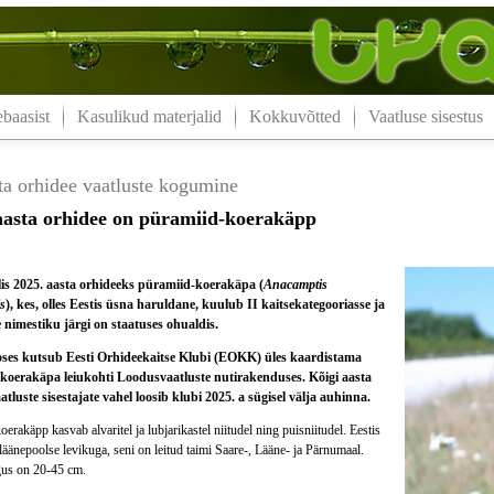
aasist
Kasulikud materjalid
Kokkuvõtted
Vaatluse sisestus
ta orhidee vaatluste kogumine
aasta orhidee on püramiid-koerakäpp
s 2025. aasta orhideeks püramiid-koerakäpa (
Anacamptis
s
), kes, olles Eestis üsna haruldane, kuulub II kaitsekategooriasse ja
nimestiku järgi on staatuses ohualdis.
eoses kutsub Eesti Orhideekaitse Klubi (EOKK) üles kaardistama
koerakäpa leiukohti Loodusvaatluste nutirakenduses. Kõigi aasta
atluste sisestajate vahel loosib klubi 2025. a sügisel välja auhinna.
erakäpp kasvab alvaritel ja lubjarikastel niitudel ning puisniitudel. Eestis
 läänepoolse levikuga, seni on leitud taimi Saare-, Lääne- ja Pärnumaal.
us on 20-45 cm.