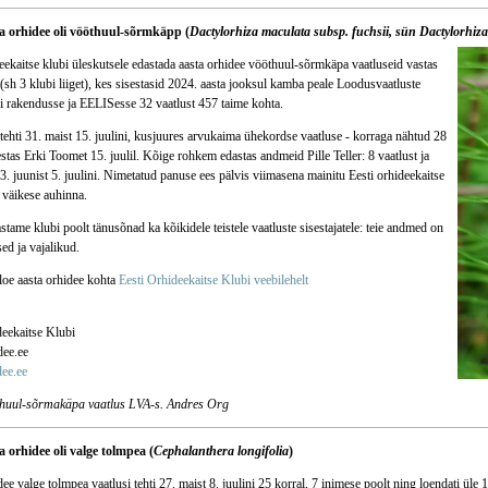
ta orhidee oli vööthuul-sõrmkäpp (
Dactylorhiza maculata subsp. fuchsii, sün Dactylorhiza
eekaitse klubi üleskutsele edastada aasta orhidee vööthuul-sõrmkäpa vaatluseid vastas
(sh 3 klubi liiget), kes sisestasid 2024. aasta jooksul kamba peale Loodusvaatluste
 rakendusse ja EELISesse 32 vaatlust 457 taime kohta.
tehti 31. maist 15. juulini, kusjuures arvukaima ühekordse vaatluse - korraga nähtud 28
estas Erki Toomet 15. juulil. Kõige rohkem edastas andmeid Pille Teller: 8 vaatlust ja
3. juunist 5. juulini. Nimetatud panuse ees pälvis viimasena mainitu Eesti orhideekaitse
 väikese auhinna.
stame klubi poolt tänusõnad ka kõikidele teistele vaatluste sisestajatele: teie andmed on
sed ja vajalikud.
loe aasta orhidee kohta
Eesti Orhideekaitse Klubi veebilehelt
deekaitse Klubi
ee.ee
ee.ee
huul-sõrmakäpa vaatlus LVA-s. Andres Org
a orhidee oli valge tolmpea (
Cephalanthera longifolia
)
ee valge tolmpea vaatlusi tehti 27. maist 8. juulini 25 korral, 7 inimese poolt ning loendati üle 