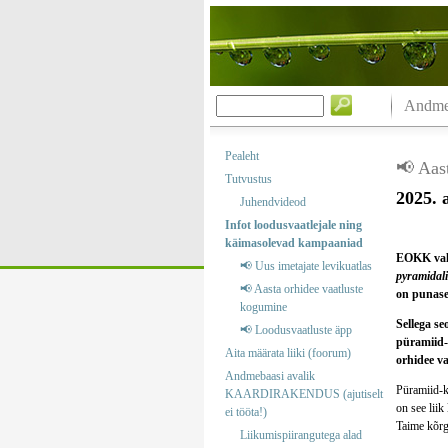
Andmeb
Pealeht
📢 Aas
Tutvustus
2025. 
Juhendvideod
Infot loodusvaatlejale ning
käimasolevad kampaaniad
EOKK vali
📢 Uus imetajate levikuatlas
pyramidali
📢 Aasta orhidee vaatluste
on punase 
kogumine
Sellega s
📢 Loodusvaatluste äpp
püramiid-
Aita määrata liiki (foorum)
orhidee va
Andmebaasi avalik
Püramiid-ko
KAARDIRAKENDUS (ajutiselt
on see liik
ei tööta!)
Taime kõrg
Liikumispiirangutega alad