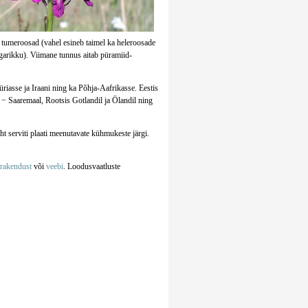
i tumeroosad (vahel esineb taimel ka heleroosade
garikku). Viimane tunnus aitab püramiid-
iasse ja Iraani ning ka Põhja-Aafrikasse. Eestis
 − Saaremaal, Rootsis Gotlandil ja Ölandil ning
t serviti plaati meenutavate kühmukeste järgi.
irakendust
või
veebi
. Loodusvaatluste