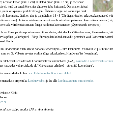
9, need on kitsad (kuni 1 cm), küllaltki pikad (kuni 12 cm) ja asetsevad
aalselt, kuid on sageli õitsemise alguseks juba kuivanud. Õitsevat orhideed
a juuni keskpaigast juuli keskpaigani. Õitsemise algul on koerakäpa õisik
 või koonusjas, õisik on tihe ja paljuõieline, 18-48 (63) õiega, õied on erkroosakaspunased võ
e õitega vorme) oluliseks eristamistunnuseks on huule alusel paiknevad kaks väikest naastu (mü
eristada võrdlemisi sarnaste õitega harilikust käoraamatust
(Gymnadenia conopsea)
.
evila on Euroopa lõunapoolsemates piirkondades, ulatudes ka Väike-Aasiasse, Kaukaasiasse, Süür
evila põhja- ja kirdepiiril - Põhja-Euroopa leiukohad asuvadki peamiselt vaid Läänemere saartel
arel Taanis.
nimi
Anacamptis
tuleb kreeka sõnadest
anacampto
– üles käänduma. Võimalik, et just huulel kah
 nimi on G. Vilbaste arvates osaline tõlge saksakeelsest Hundwurz´ist (koerajuur).
s tuleb vaatlused edastada Loodusvaatluste andmebaasi (LVA),
kasutades Loodusvaatluste nut
st kasutades vali projektide alt "Märka aasta orhideed - püramiid-koerakäppa".
loe aasta orhidee kohta
Eesti Orhideekaitse Klubi veebilehelt
astusteaduse projekti ka
Loodusveebist
ja lae alla
Loodusvaatluste nutirakendus.
deekaitse Klubi
ee.ee
ee.ee
miid-koerakäpa vaatlus LVA-s. Ants Animägi