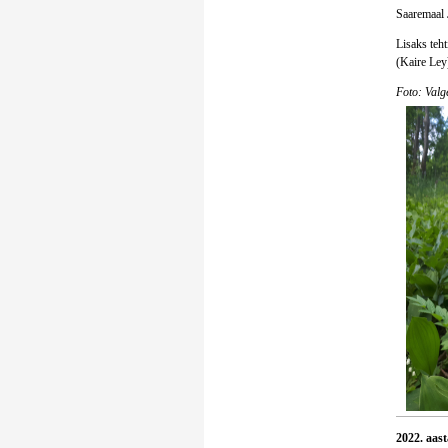
Saaremaal 
Lisaks teht
(Kaire Ley)
Foto: Valg
2022. aast