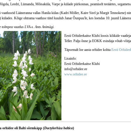
Jõgela, Leedri, Lümanda, Mõisaküla, Varpe ja külade piirkonnas, peamiselt teeäärtes, segametsa
i vaatluseid Lääneranna vallas Hanila külas (Kadri Möller, Kaire Sirel ja Margit Tennokene) ni
 külades. Kõige ohtrama vaatluse tiitel kuulub Janar Õunpuu'le, kes loendas 10. juunil Lääneran
e tolmpea vaatlus LVA-s. Ants Animägi.
Eesti Orhideekaitse Klubi loosis kõikide vaatlejat
Teller. Palju õnne ja EOKK esindaja võtab võitj
Täpsemalt loe aasta orhidee kohta
Eesti Orhideek
Lisainfo:
Eesti Orhideekaitse Klubi
info@orhidee.ee
www.orhidee.ee
a orhidee oli Balti sõrmkäpp (
Dactylorhiza baltica
)