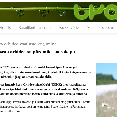
aasist
Kasulikud materjalid
Kokkuvõtted
Vaatluse sisestus
ta orhidee vaatluste kogumine
aasta orhidee on püramiid-koerakäpp
s 2025. aasta orhideeks püramiid-koerakäpa (
Anacamptis
s
), kes, olles Eestis üsna haruldane, kuulub II kaitsekategooriasse ja
nimestiku järgi on staatuses ohualdis.
eoses kutsub Eesti Orhideekaitse Klubi (EOKK) üles kaardistama
koerakäpa leiukohti Loodusvaatluste nutirakenduses. Kõigi aasta
atluste sisestajate vahel loosib klubi 2025. a sügisel välja auhinna.
erakäpp kasvab alvaritel ja lubjarikastel niitudel ning puisniitudel. Eestis
 läänepoolse levikuga, seni on leitud taimi Saare-, Lääne- ja Pärnumaal.
us on 20-45 cm.