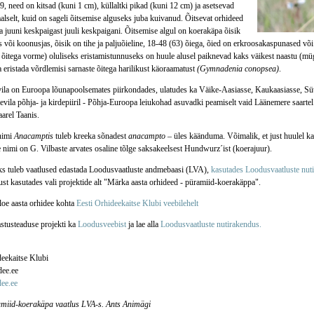
9, need on kitsad (kuni 1 cm), küllaltki pikad (kuni 12 cm) ja asetsevad
aalselt, kuid on sageli õitsemise alguseks juba kuivanud. Õitsevat orhideed
a juuni keskpaigast juuli keskpaigani. Õitsemise algul on koerakäpa õisik
 või koonusjas, õisik on tihe ja paljuõieline, 18-48 (63) õiega, õied on erkroosakaspunased võ
e õitega vorme) oluliseks eristamistunnuseks on huule alusel paiknevad kaks väikest naastu (mü
eristada võrdlemisi sarnaste õitega harilikust käoraamatust
(Gymnadenia conopsea)
.
evila on Euroopa lõunapoolsemates piirkondades, ulatudes ka Väike-Aasiasse, Kaukaasiasse, Süür
evila põhja- ja kirdepiiril - Põhja-Euroopa leiukohad asuvadki peamiselt vaid Läänemere saartel
arel Taanis.
nimi
Anacamptis
tuleb kreeka sõnadest
anacampto
– üles käänduma. Võimalik, et just huulel kah
 nimi on G. Vilbaste arvates osaline tõlge saksakeelsest Hundwurz´ist (koerajuur).
s tuleb vaatlused edastada Loodusvaatluste andmebaasi (LVA),
kasutades Loodusvaatluste nut
st kasutades vali projektide alt "Märka aasta orhideed - püramiid-koerakäppa".
loe aasta orhidee kohta
Eesti Orhideekaitse Klubi veebilehelt
astusteaduse projekti ka
Loodusveebist
ja lae alla
Loodusvaatluste nutirakendus.
deekaitse Klubi
ee.ee
ee.ee
miid-koerakäpa vaatlus LVA-s. Ants Animägi