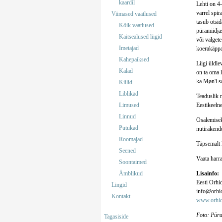
kaardil
Lehti on 4-
varrel spir
Viimased vaatlused
tasub otsid
Kõik vaatlused
püramiidjas
Kaitsealused liigid
või valget
Imetajad
koerakäppa 
Kahepaiksed
Liigi üldl
Kalad
on ta oma l
ka Møn'i sa
Kiilid
Liblikad
Teaduslik 
Limused
Eestikeelne
Linnud
Osalemisek
Putukad
nutirakendu
Roomajad
Täpsemalt 
Seened
Vaata harr
Soontaimed
Ämblikud
Lisainfo:
Eesti Orhi
Lingid
info@orhid
Kontakt
www.orhid
Foto: Püra
Tagasiside