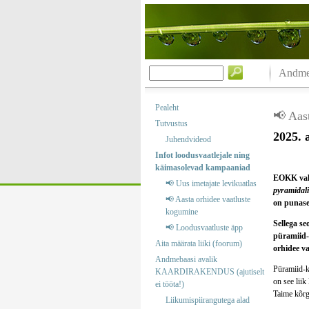
Andmeb
Pealeht
📢 Aas
Tutvustus
2025. 
Juhendvideod
Infot loodusvaatlejale ning
käimasolevad kampaaniad
EOKK vali
📢 Uus imetajate levikuatlas
pyramidali
📢 Aasta orhidee vaatluste
on punase 
kogumine
Sellega s
📢 Loodusvaatluste äpp
püramiid-
Aita määrata liiki (foorum)
orhidee va
Andmebaasi avalik
Püramiid-ko
KAARDIRAKENDUS (ajutiselt
on see liik
ei tööta!)
Taime kõrg
Liikumispiirangutega alad