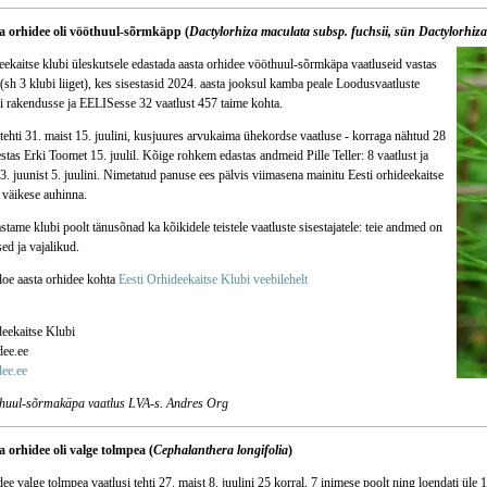
ta orhidee oli vööthuul-sõrmkäpp (
Dactylorhiza maculata subsp. fuchsii, sün Dactylorhiza
eekaitse klubi üleskutsele edastada aasta orhidee vööthuul-sõrmkäpa vaatluseid vastas
(sh 3 klubi liiget), kes sisestasid 2024. aasta jooksul kamba peale Loodusvaatluste
 rakendusse ja EELISesse 32 vaatlust 457 taime kohta.
tehti 31. maist 15. juulini, kusjuures arvukaima ühekordse vaatluse - korraga nähtud 28
estas Erki Toomet 15. juulil. Kõige rohkem edastas andmeid Pille Teller: 8 vaatlust ja
3. juunist 5. juulini. Nimetatud panuse ees pälvis viimasena mainitu Eesti orhideekaitse
 väikese auhinna.
stame klubi poolt tänusõnad ka kõikidele teistele vaatluste sisestajatele: teie andmed on
sed ja vajalikud.
loe aasta orhidee kohta
Eesti Orhideekaitse Klubi veebilehelt
deekaitse Klubi
ee.ee
ee.ee
huul-sõrmakäpa vaatlus LVA-s. Andres Org
a orhidee oli valge tolmpea (
Cephalanthera longifolia
)
ee valge tolmpea vaatlusi tehti 27. maist 8. juulini 25 korral, 7 inimese poolt ning loendati üle 