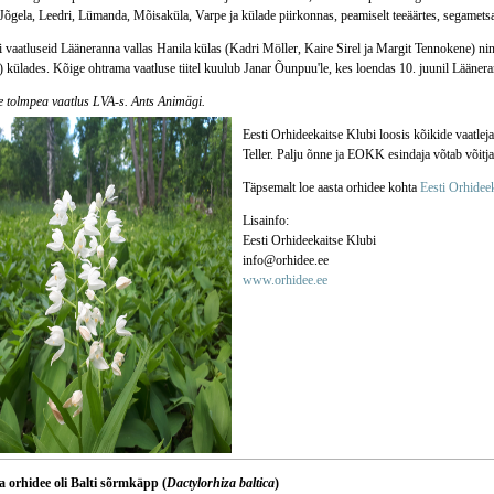
Jõgela, Leedri, Lümanda, Mõisaküla, Varpe ja külade piirkonnas, peamiselt teeäärtes, segametsa
i vaatluseid Lääneranna vallas Hanila külas (Kadri Möller, Kaire Sirel ja Margit Tennokene) ni
 külades. Kõige ohtrama vaatluse tiitel kuulub Janar Õunpuu'le, kes loendas 10. juunil Lääneran
e tolmpea vaatlus LVA-s. Ants Animägi.
Eesti Orhideekaitse Klubi loosis kõikide vaatlejat
Teller. Palju õnne ja EOKK esindaja võtab võitj
Täpsemalt loe aasta orhidee kohta
Eesti Orhideek
Lisainfo:
Eesti Orhideekaitse Klubi
info@orhidee.ee
www.orhidee.ee
a orhidee oli Balti sõrmkäpp (
Dactylorhiza baltica
)