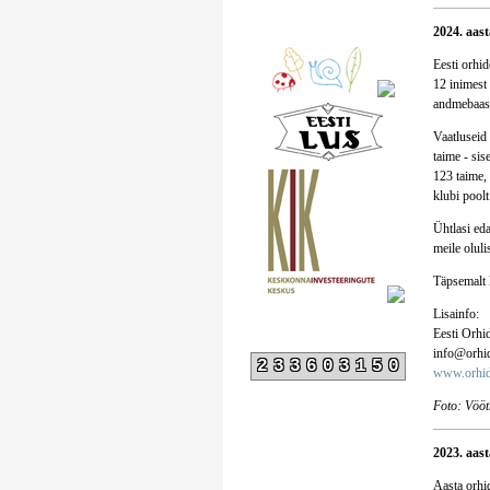
2024. aas
Eesti orhid
12 inimest 
andmebaasi
Vaatluseid 
taime - sis
123 taime, 
klubi poolt
Ühtlasi eda
meile oluli
Täpsemalt 
Lisainfo:
Eesti Orhi
info@orhid
233603150
www.orhid
Foto: Vööt
2023. aast
Aasta orhid