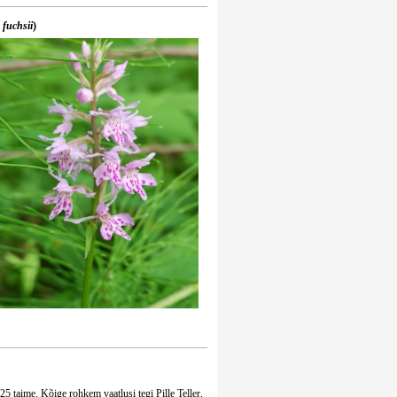
 fuchsii
)
125 taime. Kõige rohkem vaatlusi tegi Pille Teller,