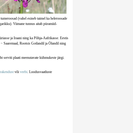
i tumeroosad (vahel esineb taimel ka heleroosade
garikku). Viimane tunnus aitab püramiid-
iasse ja Iraani ning ka Põhja-Aafrikasse. Eestis
 − Saaremaal, Rootsis Gotlandil ja Ölandil ning
t serviti plaati meenutavate kühmukeste järgi.
irakendust
või
veebi
. Loodusvaatluste