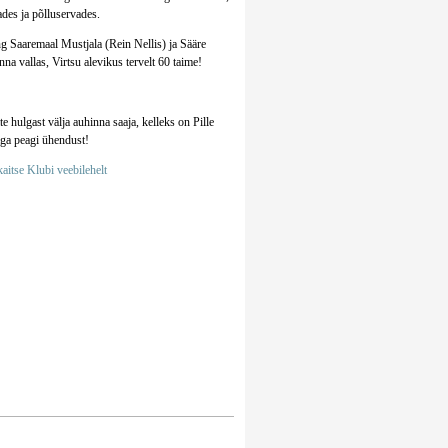
des ja põlluservades.
ng Saaremaal Mustjala (Rein Nellis) ja Sääre
na vallas, Virtsu alevikus tervelt 60 taime!
e hulgast välja auhinna saaja, kelleks on Pille
aga peagi ühendust!
aitse Klubi veebilehelt