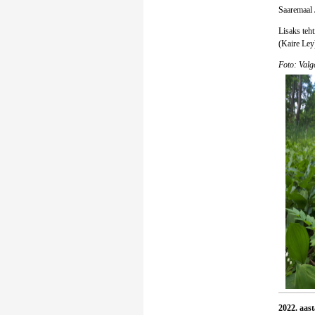
Saaremaal 
Lisaks teht
(Kaire Ley)
Foto: Valg
2022. aast