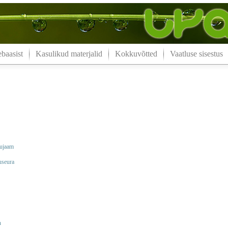
aasist
Kasulikud materjalid
Kokkuvõtted
Vaatluse sisestus
nujaam
useura
n