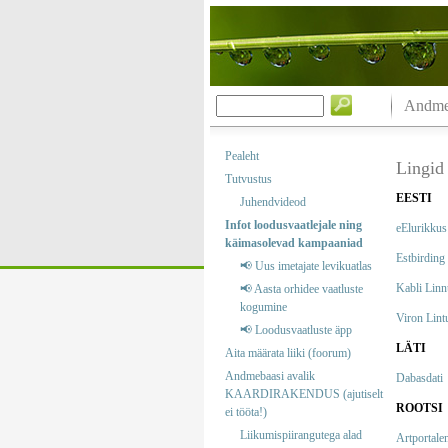
Andmeb
Pealeht
Lingid
Tutvustus
EESTI
Juhendvideod
Infot loodusvaatlejale ning
eElurikkus
käimasolevad kampaaniad
Estbirding
📢 Uus imetajate levikuatlas
Kabli Lin
📢 Aasta orhidee vaatluste
kogumine
Viron Lint
📢 Loodusvaatluste äpp
LÄTI
Aita määrata liiki (foorum)
Andmebaasi avalik
Dabasdati
KAARDIRAKENDUS (ajutiselt
ROOTSI
ei tööta!)
Liikumispiirangutega alad
Artportale