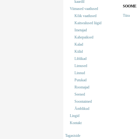
kaardil
SOOME
Viimased vaatlused
Tiira
Kõik vaatlused
Kaitsealused liigid
Imetajad
Kahepaiksed
Kalad
Kiilid
Liblikad
Limused
Linnud
Putukad
Roomajad
Seened
Soontaimed
Ämblikud
Lingid
Kontakt
Tagasiside