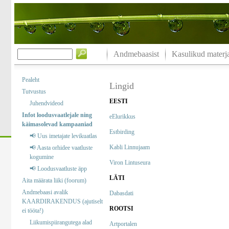
Andmebaasist
Kasulikud materja
Pealeht
Lingid
Tutvustus
EESTI
Juhendvideod
Infot loodusvaatlejale ning
eElurikkus
käimasolevad kampaaniad
Estbirding
📢 Uus imetajate levikuatlas
Kabli Linnujaam
📢 Aasta orhidee vaatluste
kogumine
Viron Lintuseura
📢 Loodusvaatluste äpp
LÄTI
Aita määrata liiki (foorum)
Andmebaasi avalik
Dabasdati
KAARDIRAKENDUS (ajutiselt
ROOTSI
ei tööta!)
Liikumispiirangutega alad
Artportalen