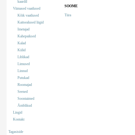
kaardil
SOOME
Viimased vaatlused
Tiira
Kõik vaatlused
Kaitsealused liigid
Imetajad
Kahepaiksed
Kalad
Kiilid
Liblikad
Limused
Linnud
Putukad
Roomajad
Seened
Soontaimed
Ämblikud
Lingid
Kontakt
Tagasiside