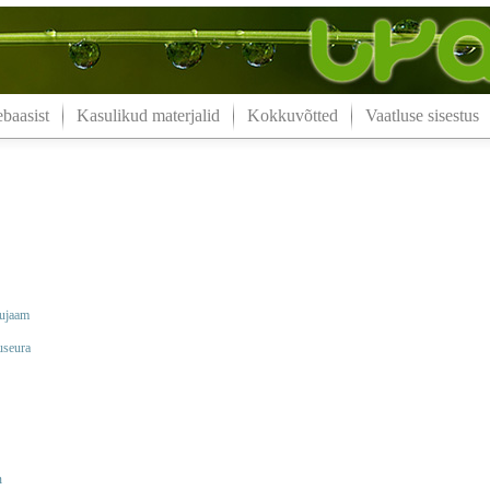
aasist
Kasulikud materjalid
Kokkuvõtted
Vaatluse sisestus
nujaam
useura
n