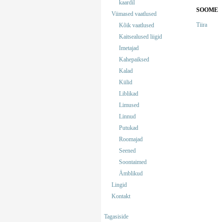
kaardil
SOOME
Viimased vaatlused
Tiira
Kõik vaatlused
Kaitsealused liigid
Imetajad
Kahepaiksed
Kalad
Kiilid
Liblikad
Limused
Linnud
Putukad
Roomajad
Seened
Soontaimed
Ämblikud
Lingid
Kontakt
Tagasiside