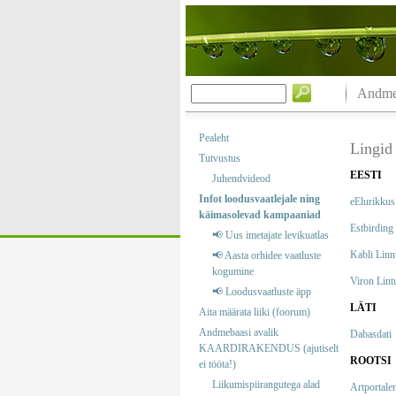
Andmeb
Pealeht
Lingid
Tutvustus
EESTI
Juhendvideod
Infot loodusvaatlejale ning
eElurikkus
käimasolevad kampaaniad
Estbirding
📢 Uus imetajate levikuatlas
Kabli Lin
📢 Aasta orhidee vaatluste
kogumine
Viron Lint
📢 Loodusvaatluste äpp
LÄTI
Aita määrata liiki (foorum)
Andmebaasi avalik
Dabasdati
KAARDIRAKENDUS (ajutiselt
ROOTSI
ei tööta!)
Liikumispiirangutega alad
Artportale