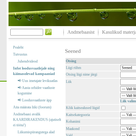
Andmebaasist
Kasulikud materja
Pealeht
Seened
Tutvustus
Otsing
Juhendvideod
Liigi rühm
Infot loodusvaatlejale ning
käimasolevad kampaaniad
Otsing liigi nime järgi
📢 Uus imetajate levikuatlas
Liik
📢 Aasta orhidee vaatluste
kogumine
📢 Loodusvaatluste äpp
Liik valim
Aita määrata liiki (foorum)
Kõik kaitsealused liigid
Andmebaasi avalik
Kaitsekategooria
KAARDIRAKENDUS (ajutiselt
Kohanimi
ei tööta!)
Maakond
Liikumispiirangutega alad
Vald