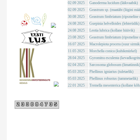
02.09 2025
Ganoderma lucidum (läikvaabik)
02.09 2025
Geastrum sp. (maatäht (liigini mä
30.08 2025
Geastrum fimbriatum (ripsmeline 
24.08 2025
Guepinia helvelloides (lehterüdik)
24.08 2025
Leotia lubrica (kollane hüüvik)
23.08 2025
Geastrum fimbriatum (ripsmeline 
16.07 2025
Macrolepiota procera (suur sirmik
11.05 2025
Morchella conica (kuhikmürkel)
28.04 2025
Gyromitra esculenta (kevadkogrits
02.04 2025
Sarcosoma globosum (limatünnik
05.03 2025
Phellinus igniarius (tuletaelik)
05.03 2025
Phellinus robustus (tammetaelik)
22.01 2025
Tremella mesenterica (kollane kõh
233084735