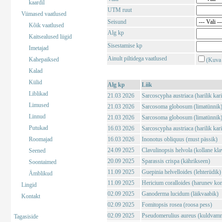
kaardil
UTM ruut
Viimased vaatlused
Seisund
Kõik vaatlused
Alg kp
Kaitsealused liigid
Sisestamise kp
Imetajad
Ainult piltidega vaatlused
Kahepaiksed
(Kuva 
Kalad
Kiilid
Alg kp
Liik
Liblikad
21.03 2026
Sarcoscypha austriaca (harilik kar
Limused
21.03 2026
Sarcosoma globosum (limatünnik
Linnud
21.03 2026
Sarcosoma globosum (limatünnik
Putukad
16.03 2026
Sarcoscypha austriaca (harilik kar
Roomajad
16.03 2026
Inonotus obliquus (must pässik)
24.09 2025
Clavulinopsis helvola (kollane kla
Seened
20.09 2025
Sparassis crispa (kährikseen)
Soontaimed
11.09 2025
Guepinia helvelloides (lehterüdik)
Ämblikud
11.09 2025
Hericium coralloides (harunev kor
Lingid
02.09 2025
Ganoderma lucidum (läikvaabik)
Kontakt
02.09 2025
Fomitopsis rosea (roosa pess)
02.09 2025
Pseudomerulius aureus (kuldvam
Tagasiside