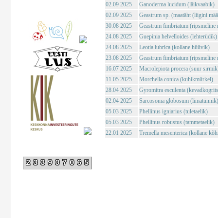
02.09 2025
Ganoderma lucidum (läikvaabik)
02.09 2025
Geastrum sp. (maatäht (liigini mä
30.08 2025
Geastrum fimbriatum (ripsmeline 
24.08 2025
Guepinia helvelloides (lehterüdik)
24.08 2025
Leotia lubrica (kollane hüüvik)
23.08 2025
Geastrum fimbriatum (ripsmeline 
16.07 2025
Macrolepiota procera (suur sirmik
11.05 2025
Morchella conica (kuhikmürkel)
28.04 2025
Gyromitra esculenta (kevadkogrits
02.04 2025
Sarcosoma globosum (limatünnik
05.03 2025
Phellinus igniarius (tuletaelik)
05.03 2025
Phellinus robustus (tammetaelik)
22.01 2025
Tremella mesenterica (kollane kõh
233907065