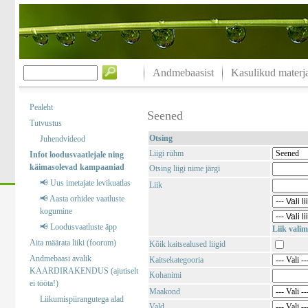
Andmebaasist
Kasulikud materja
Pealeht
Seened
Tutvustus
Otsing
Juhendvideod
Liigi rühm
Infot loodusvaatlejale ning
käimasolevad kampaaniad
Otsing liigi nime järgi
📢 Uus imetajate levikuatlas
Liik
📢 Aasta orhidee vaatluste
kogumine
📢 Loodusvaatluste äpp
Liik valim
Aita määrata liiki (foorum)
Kõik kaitsealused liigid
Andmebaasi avalik
Kaitsekategooria
KAARDIRAKENDUS (ajutiselt
Kohanimi
ei tööta!)
Maakond
Liikumispiirangutega alad
Vald