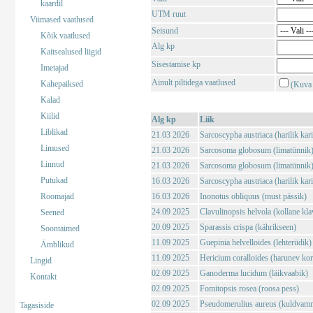
kaardil
UTM ruut
Viimased vaatlused
Seisund
Kõik vaatlused
Alg kp
Kaitsealused liigid
Sisestamise kp
Imetajad
Ainult piltidega vaatlused
Kahepaiksed
(Kuva 
Kalad
Kiilid
Alg kp
Liik
Liblikad
21.03 2026
Sarcoscypha austriaca (harilik kar
Limused
21.03 2026
Sarcosoma globosum (limatünnik
Linnud
21.03 2026
Sarcosoma globosum (limatünnik
Putukad
16.03 2026
Sarcoscypha austriaca (harilik kar
Roomajad
16.03 2026
Inonotus obliquus (must pässik)
24.09 2025
Clavulinopsis helvola (kollane kla
Seened
20.09 2025
Sparassis crispa (kährikseen)
Soontaimed
11.09 2025
Guepinia helvelloides (lehterüdik)
Ämblikud
11.09 2025
Hericium coralloides (harunev kor
Lingid
02.09 2025
Ganoderma lucidum (läikvaabik)
Kontakt
02.09 2025
Fomitopsis rosea (roosa pess)
02.09 2025
Pseudomerulius aureus (kuldvam
Tagasiside