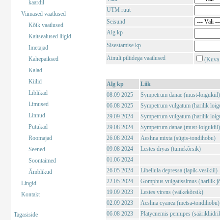
kaardil
UTM ruut
Viimased vaatlused
Seisund
Kõik vaatlused
Alg kp
Kaitsealused liigid
Sisestamise kp
Imetajad
Ainult piltidega vaatlused
Kahepaiksed
(Kuva 
Kalad
Kiilid
Alg kp
Liik
Liblikad
08.09 2025
Sympetrum danae (must-loigukiil)
Limused
06.08 2025
Sympetrum vulgatum (harilik loigu
Linnud
29.09 2024
Sympetrum vulgatum (harilik loigu
Putukad
29.08 2024
Sympetrum danae (must-loigukiil)
Roomajad
26.08 2024
Aeshna mixta (sügis-tondihobu)
09.08 2024
Lestes dryas (tumekõrsik)
Seened
01.06 2024
Soontaimed
26.05 2024
Libellula depressa (lapik-vesikiil)
Ämblikud
22.05 2024
Gomphus vulgatissimus (harilik j
Lingid
19.09 2023
Lestes virens (väikekõrsik)
Kontakt
02.09 2023
Aeshna cyanea (metsa-tondihobu)
06.08 2023
Platycnemis pennipes (säärikliidri
Tagasiside