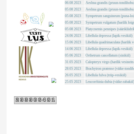
06.08 2023
Aeshna grandis (pruun-tondihobu
05.08 2023
Aeshna grandis (pruun-tondihobu
05.08 2023
Sympetrum sanguineum (puna-loig
05.08 2023
Sympetrum vulgatum (harilik loigu
05.08 2023
Platycnemis pennipes (säärikliidri
24.06 2023
Libellula depressa (lapik-vesikiil)
15.06 2023
Libellula quadrimaculata (harilik ve
14.06 2023
Libellula depressa (lapik-vesikiil)
05.06 2023
Orthetrum cancellatum (sinikiil)
31.05 2023
Calopteryx virgo (harilik vesineits
28.05 2023
Brachytron pratense (väike-tondi
26.05 2023
Libellula fulva (triip-vesikiil)
25.05 2023
Leucorrhinia dubia (väike-rabakiil
233306481