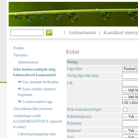
Andmebaasist
Kasulikud materja
Pealeht
Kiilid
Tutvustus
Otsing
Juhendvideod
Liigi rühm
Infot loodusvaatlejale ning
käimasolevad kampaaniad
Otsing liigi nime järgi
📢 Uus imetajate levikuatlas
Liik
📢 Aasta orhidee vaatluste
kogumine
📢 Loodusvaatluste äpp
Liik valim
Aita määrata liiki (foorum)
Kõik kaitsealused liigid
Andmebaasi avalik
Kaitsekategooria
KAARDIRAKENDUS (ajutiselt
Kohanimi
ei tööta!)
Maakond
Liikumispiirangutega alad
Vald