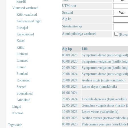
kaardil
UTM ruut
Viimased vaatlused
Seisund
Kõik vaatlused
Alg kp
Kaitsealused liigid
Sisestamise kp
Imetajad
Ainult piltidega vaatlused
Kahepaiksed
(Kuva 
Kalad
Kiilid
Alg kp
Liik
Liblikad
08.09 2025
Sympetrum danae (must-loigukiil)
Limused
06.08 2025
Sympetrum vulgatum (harilik loigu
Linnud
29.09 2024
Sympetrum vulgatum (harilik loigu
Putukad
29.08 2024
Sympetrum danae (must-loigukiil)
Roomajad
26.08 2024
Aeshna mixta (sügis-tondihobu)
09.08 2024
Lestes dryas (tumekõrsik)
Seened
01.06 2024
Soontaimed
26.05 2024
Libellula depressa (lapik-vesikiil)
Ämblikud
22.05 2024
Gomphus vulgatissimus (harilik j
Lingid
19.09 2023
Lestes virens (väikekõrsik)
Kontakt
02.09 2023
Aeshna cyanea (metsa-tondihobu)
06.08 2023
Platycnemis pennipes (säärikliidri
Tagasiside