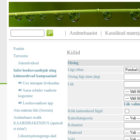
Andmebaasist
Kasulikud materja
Pealeht
Kiilid
Tutvustus
Otsing
Juhendvideod
Liigi rühm
Infot loodusvaatlejale ning
käimasolevad kampaaniad
Otsing liigi nime järgi
📢 Uus imetajate levikuatlas
Liik
📢 Aasta orhidee vaatluste
kogumine
📢 Loodusvaatluste äpp
Liik valim
Aita määrata liiki (foorum)
Kõik kaitsealused liigid
Andmebaasi avalik
Kaitsekategooria
KAARDIRAKENDUS (ajutiselt
Kohanimi
ei tööta!)
Maakond
Liikumispiirangutega alad
Vald