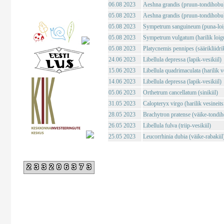
06.08 2023
Aeshna grandis (pruun-tondihobu
05.08 2023
Aeshna grandis (pruun-tondihobu
05.08 2023
Sympetrum sanguineum (puna-loig
05.08 2023
Sympetrum vulgatum (harilik loigu
05.08 2023
Platycnemis pennipes (säärikliidri
24.06 2023
Libellula depressa (lapik-vesikiil)
15.06 2023
Libellula quadrimaculata (harilik ve
14.06 2023
Libellula depressa (lapik-vesikiil)
05.06 2023
Orthetrum cancellatum (sinikiil)
31.05 2023
Calopteryx virgo (harilik vesineits
28.05 2023
Brachytron pratense (väike-tondi
26.05 2023
Libellula fulva (triip-vesikiil)
25.05 2023
Leucorrhinia dubia (väike-rabakiil
233206373