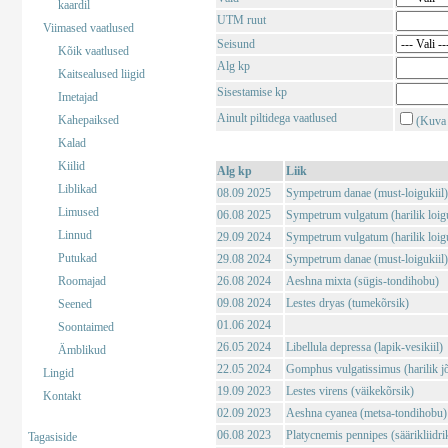
kaardil
UTM ruut
Viimased vaatlused
Seisund
Kõik vaatlused
Alg kp
Kaitsealused liigid
Sisestamise kp
Imetajad
Ainult piltidega vaatlused
Kahepaiksed
(Kuva 
Kalad
Kiilid
Alg kp
Liik
Liblikad
08.09 2025
Sympetrum danae (must-loigukiil)
Limused
06.08 2025
Sympetrum vulgatum (harilik loigu
Linnud
29.09 2024
Sympetrum vulgatum (harilik loigu
Putukad
29.08 2024
Sympetrum danae (must-loigukiil)
Roomajad
26.08 2024
Aeshna mixta (sügis-tondihobu)
09.08 2024
Lestes dryas (tumekõrsik)
Seened
01.06 2024
Soontaimed
26.05 2024
Libellula depressa (lapik-vesikiil)
Ämblikud
22.05 2024
Gomphus vulgatissimus (harilik j
Lingid
19.09 2023
Lestes virens (väikekõrsik)
Kontakt
02.09 2023
Aeshna cyanea (metsa-tondihobu)
06.08 2023
Platycnemis pennipes (säärikliidri
Tagasiside