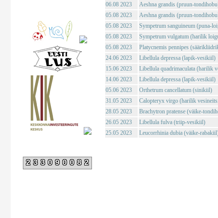
06.08 2023
Aeshna grandis (pruun-tondihobu
05.08 2023
Aeshna grandis (pruun-tondihobu
05.08 2023
Sympetrum sanguineum (puna-loig
05.08 2023
Sympetrum vulgatum (harilik loigu
05.08 2023
Platycnemis pennipes (säärikliidri
24.06 2023
Libellula depressa (lapik-vesikiil)
15.06 2023
Libellula quadrimaculata (harilik ve
14.06 2023
Libellula depressa (lapik-vesikiil)
05.06 2023
Orthetrum cancellatum (sinikiil)
31.05 2023
Calopteryx virgo (harilik vesineits
28.05 2023
Brachytron pratense (väike-tondi
26.05 2023
Libellula fulva (triip-vesikiil)
25.05 2023
Leucorrhinia dubia (väike-rabakiil
233090082