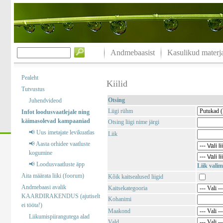
Andmebaasist
Kasulikud materja
Pealeht
Kiilid
Tutvustus
Otsing
Juhendvideod
Liigi rühm
Infot loodusvaatlejale ning
käimasolevad kampaaniad
Otsing liigi nime järgi
📢 Uus imetajate levikuatlas
Liik
📢 Aasta orhidee vaatluste
kogumine
📢 Loodusvaatluste äpp
Liik valim
Aita määrata liiki (foorum)
Kõik kaitsealused liigid
Andmebaasi avalik
Kaitsekategooria
KAARDIRAKENDUS (ajutiselt
Kohanimi
ei tööta!)
Maakond
Liikumispiirangutega alad
Vald