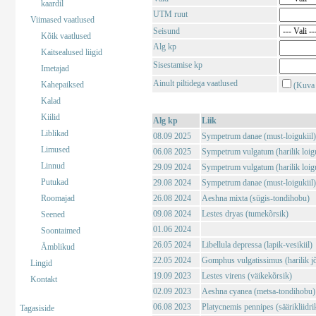
kaardil
UTM ruut
Viimased vaatlused
Seisund
Kõik vaatlused
Alg kp
Kaitsealused liigid
Sisestamise kp
Imetajad
Ainult piltidega vaatlused
Kahepaiksed
(Kuva 
Kalad
Kiilid
Alg kp
Liik
Liblikad
08.09 2025
Sympetrum danae (must-loigukiil)
Limused
06.08 2025
Sympetrum vulgatum (harilik loigu
Linnud
29.09 2024
Sympetrum vulgatum (harilik loigu
Putukad
29.08 2024
Sympetrum danae (must-loigukiil)
Roomajad
26.08 2024
Aeshna mixta (sügis-tondihobu)
09.08 2024
Lestes dryas (tumekõrsik)
Seened
01.06 2024
Soontaimed
26.05 2024
Libellula depressa (lapik-vesikiil)
Ämblikud
22.05 2024
Gomphus vulgatissimus (harilik j
Lingid
19.09 2023
Lestes virens (väikekõrsik)
Kontakt
02.09 2023
Aeshna cyanea (metsa-tondihobu)
06.08 2023
Platycnemis pennipes (säärikliidri
Tagasiside