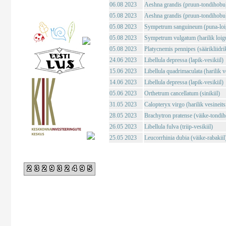
06.08 2023
Aeshna grandis (pruun-tondihobu
05.08 2023
Aeshna grandis (pruun-tondihobu
05.08 2023
Sympetrum sanguineum (puna-loig
05.08 2023
Sympetrum vulgatum (harilik loigu
05.08 2023
Platycnemis pennipes (säärikliidri
24.06 2023
Libellula depressa (lapik-vesikiil)
15.06 2023
Libellula quadrimaculata (harilik ve
14.06 2023
Libellula depressa (lapik-vesikiil)
05.06 2023
Orthetrum cancellatum (sinikiil)
31.05 2023
Calopteryx virgo (harilik vesineits
28.05 2023
Brachytron pratense (väike-tondi
26.05 2023
Libellula fulva (triip-vesikiil)
25.05 2023
Leucorrhinia dubia (väike-rabakiil
232932495