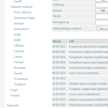
kaardil
UTM ruut
Viimased vaatlused
Seisund
Kõik vaatlused
Alg kp
Kaitsealused liigid
Sisestamise kp
Imetajad
Ainult piltidega vaatlused
Kahepaiksed
(Kuva 
Kalad
Kiilid
Alg kp
Liik
Liblikad
08.09 2025
Sympetrum danae (must-loigukiil)
Limused
06.08 2025
Sympetrum vulgatum (harilik loigu
Linnud
29.09 2024
Sympetrum vulgatum (harilik loigu
Putukad
29.08 2024
Sympetrum danae (must-loigukiil)
Roomajad
26.08 2024
Aeshna mixta (sügis-tondihobu)
09.08 2024
Lestes dryas (tumekõrsik)
Seened
01.06 2024
Soontaimed
26.05 2024
Libellula depressa (lapik-vesikiil)
Ämblikud
22.05 2024
Gomphus vulgatissimus (harilik j
Lingid
19.09 2023
Lestes virens (väikekõrsik)
Kontakt
02.09 2023
Aeshna cyanea (metsa-tondihobu)
06.08 2023
Platycnemis pennipes (säärikliidri
Tagasiside