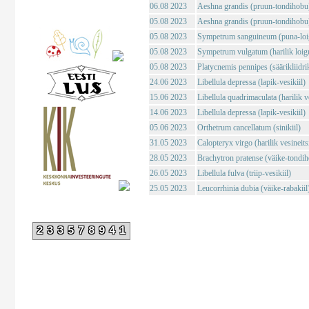
06.08 2023
Aeshna grandis (pruun-tondihobu
05.08 2023
Aeshna grandis (pruun-tondihobu
05.08 2023
Sympetrum sanguineum (puna-loig
05.08 2023
Sympetrum vulgatum (harilik loigu
05.08 2023
Platycnemis pennipes (säärikliidri
24.06 2023
Libellula depressa (lapik-vesikiil)
15.06 2023
Libellula quadrimaculata (harilik ve
14.06 2023
Libellula depressa (lapik-vesikiil)
05.06 2023
Orthetrum cancellatum (sinikiil)
31.05 2023
Calopteryx virgo (harilik vesineits
28.05 2023
Brachytron pratense (väike-tondi
26.05 2023
Libellula fulva (triip-vesikiil)
25.05 2023
Leucorrhinia dubia (väike-rabakiil
233578941