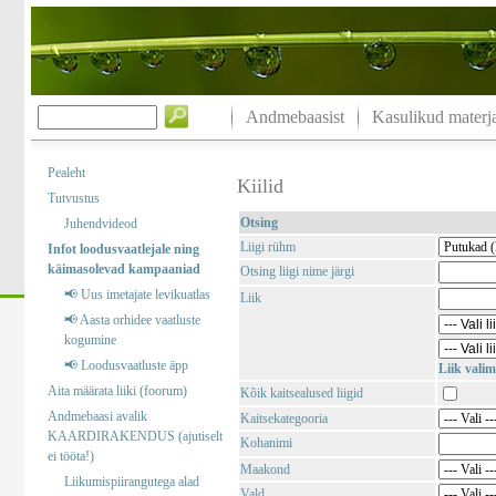
Andmebaasist
Kasulikud materja
Pealeht
Kiilid
Tutvustus
Otsing
Juhendvideod
Liigi rühm
Infot loodusvaatlejale ning
käimasolevad kampaaniad
Otsing liigi nime järgi
📢 Uus imetajate levikuatlas
Liik
📢 Aasta orhidee vaatluste
kogumine
📢 Loodusvaatluste äpp
Liik valim
Aita määrata liiki (foorum)
Kõik kaitsealused liigid
Andmebaasi avalik
Kaitsekategooria
KAARDIRAKENDUS (ajutiselt
Kohanimi
ei tööta!)
Maakond
Liikumispiirangutega alad
Vald