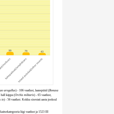
rao urogallus
) - 106 vaatlust, laanepüüd (
Bonasa
, hall käppa (
Orchis militaris
) - 65 vaatlust,
s io
) - 56 vaatlust. Kokku sisestati aasta jooksul
kaitsekategooria liigi vaatlust ja 1523 III