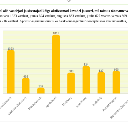
al olid vaatlejad ja sisestajad kõige aktiivsemad kevadel ja suvel, mil toimus tänavune
aanuaris 1323 vaatlust, juunis 824 vaatlust, augustis 663 vaatlust, juulis 627 vaatlus ja mais 60
716 vaatlust. Aprillist augustini toimus ka Keskkonnaagentuuri töötajate seas vaatlusvõistlus,