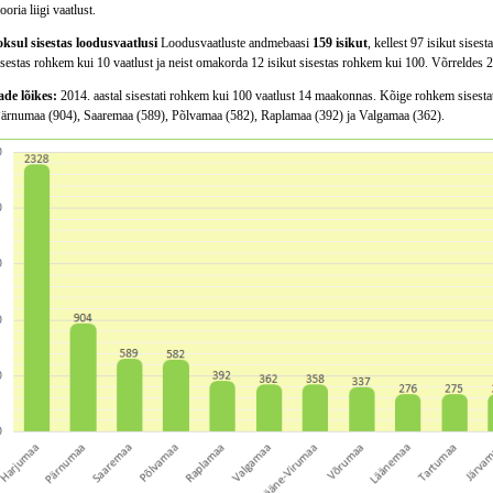
oria liigi vaatlust.
oksul sisestas loodusvaatlusi
Loodusvaatluste andmebaasi
159 isikut
, kellest 97 isikut sise
isestas rohkem kui 10 vaatlust ja neist omakorda 12 isikut sisestas rohkem kui 100. Võrreldes 2
e lõikes:
2014. aastal sisestati rohkem kui 100 vaatlust 14 maakonnas. Kõige rohkem sisestati
Pärnumaa (904), Saaremaa (589), Põlvamaa (582), Raplamaa (392) ja Valgamaa (362).