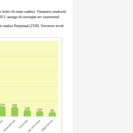
stas kolm või enam vaatlust. Viimastest omakorda
013. aastaga oli sisestajate arv suurenenud.
 vaatlusi Harjumaal (2328). Sisestuste arvult