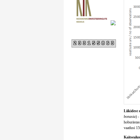
233155863
Liikidest 
bonasia
) -
hoburästast
vaatlusi 15
Kaitsealust