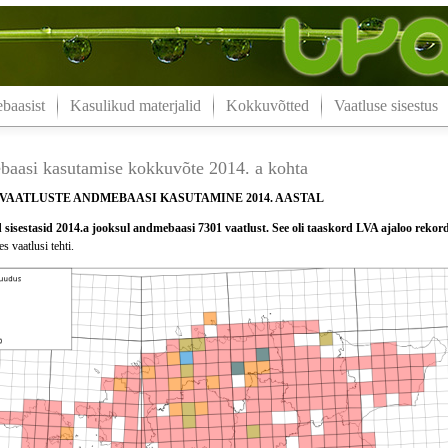
aasist
Kasulikud materjalid
Kokkuvõtted
Vaatluse sisestus
aasi kasutamise kokkuvõte 2014. a kohta
VAATLUSTE ANDMEBAASI KASUTAMINE 2014. AASTAL
sisestasid 2014.a jooksul andmebaasi 7301 vaatlust. See oli taaskord LVA ajaloo rekor
s vaatlusi tehti.