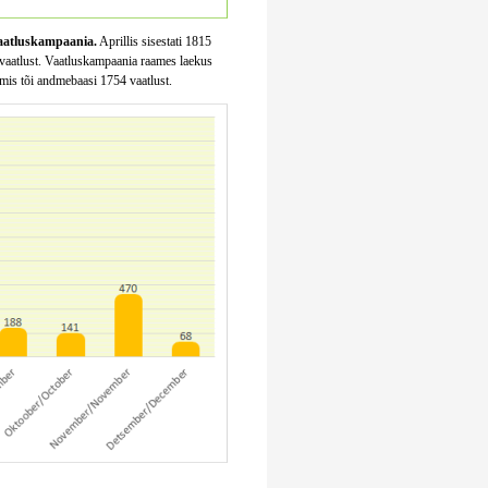
 vaatluskampaania.
Aprillis sisestati 1815
9 vaatlust. Vaatluskampaania raames laekus
 mis tõi andmebaasi 1754 vaatlust.