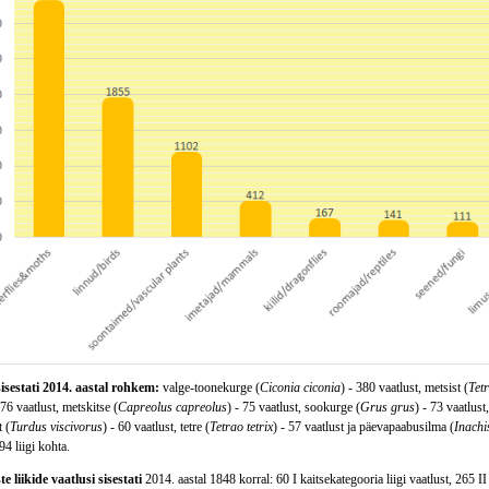
sisestati 2014. aastal rohkem:
valge-toonekurge (
Ciconia ciconia
) - 380 vaatlust, metsist (
Tet
 76 vaatlust, metskitse (
Capreolus capreolus
) - 75 vaatlust, sookurge (
Grus grus
) - 73 vaatlust
 (
Turdus viscivorus
) - 60 vaatlust, tetre (
Tetrao tetrix
) - 57 vaatlust ja päevapaabusilma (
Inachi
94 liigi kohta.
e liikide vaatlusi sisestati
2014. aastal 1848 korral: 60 I kaitsekategooria liigi vaatlust, 265 II 