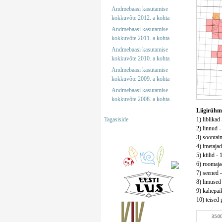
Andmebaasi kasutamise
kokkuvõte 2012. a kohta
Andmebaasi kasutamise
kokkuvõte 2011. a kohta
Andmebaasi kasutamise
kokkuvõte 2010. a kohta
Andmebaasi kasutamise
kokkuvõte 2009. a kohta
Andmebaasi kasutamise
kokkuvõte 2008. a kohta
Liigirühm
Tagasiside
1) liblikad
2) linnud -
3) soontaim
4) imetajad
5) kiilid - 
6) roomajad
7) seened -
8) limused 
9) kahepaik
10) teised p