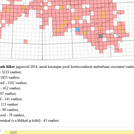
ade lõikes
jagunesid 2014. aastal kasutajate poolt loodusvaatluste andmebaasi sisestatud vaatlu
 - 3223 vaatlust,
 1855 vaatlust,
ed - 1102 vaatlust,
 - 412 vaatlust,
167 vaatlust,
 - 141 vaatlust,
 111 vaatlust
- 99 vaatlust,
sed - 79 vaatlust,
utukad (v.a liblikad ja kiilid) - 43 vaatlust.