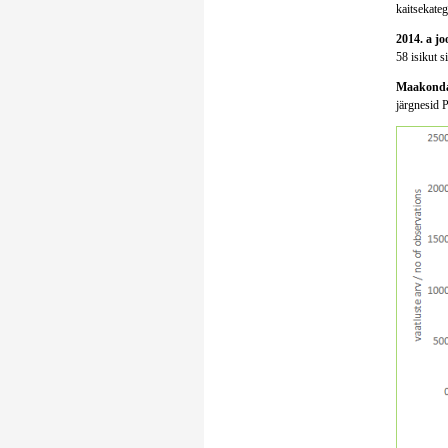
kaitsekatego
2014. a jo
58 isikut s
Maakondad
järgnesid 