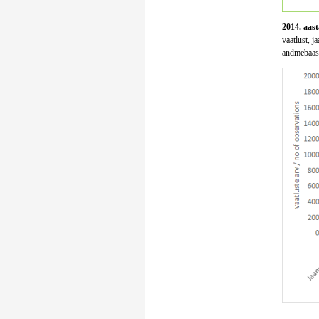
2014. aast
vaatlust, j
andmebaasi 