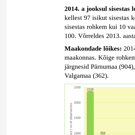
2014. a jooksul sisestas 
kellest 97 isikut sisestas
sisestas rohkem kui 10 vaa
100. Võrreldes 2013. aasta
Maakondade lõikes:
2014
maakonnas. Kõige rohkem s
järgnesid Pärnumaa (904)
Valgamaa (362).