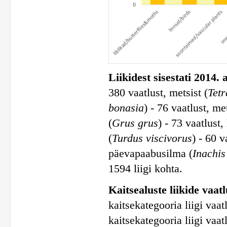
Liikidest sisestati 2014.
380 vaatlust, metsist (
Tetr
bonasia
) - 76 vaatlust, me
(
Grus grus
) - 73 vaatlust,
(
Turdus viscivorus
) - 60 v
päevapaabusilma (
Inachis
1594 liigi kohta.
Kaitsealuste liikide vaatlu
kaitsekategooria liigi vaatl
kaitsekategooria liigi vaatl