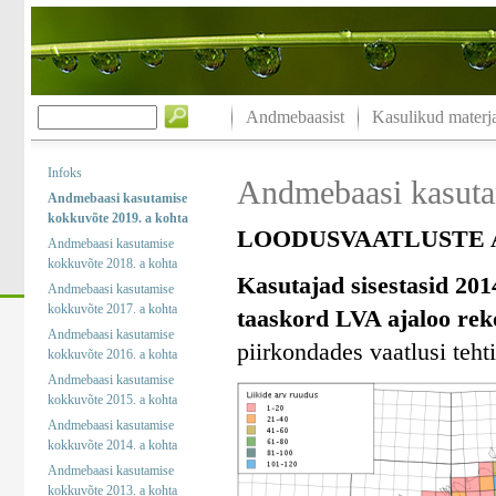
Andmebaasist
Kasulikud materja
Infoks
Andmebaasi kasuta
Andmebaasi kasutamise
kokkuvõte 2019. a kohta
LOODUSVAATLUSTE A
Andmebaasi kasutamise
kokkuvõte 2018. a kohta
Kasutajad sisestasid 201
Andmebaasi kasutamise
kokkuvõte 2017. a kohta
taaskord LVA ajaloo rek
Andmebaasi kasutamise
piirkondades vaatlusi tehti
kokkuvõte 2016. a kohta
Andmebaasi kasutamise
kokkuvõte 2015. a kohta
Andmebaasi kasutamise
kokkuvõte 2014. a kohta
Andmebaasi kasutamise
kokkuvõte 2013. a kohta