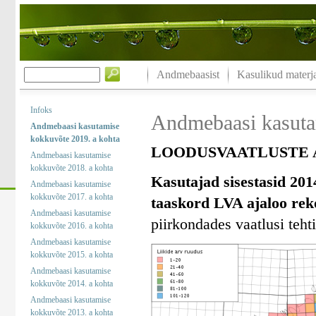
Andmebaasist
Kasulikud materja
Infoks
Andmebaasi kasuta
Andmebaasi kasutamise
kokkuvõte 2019. a kohta
LOODUSVAATLUSTE A
Andmebaasi kasutamise
kokkuvõte 2018. a kohta
Kasutajad sisestasid 201
Andmebaasi kasutamise
kokkuvõte 2017. a kohta
taaskord LVA ajaloo rek
Andmebaasi kasutamise
piirkondades vaatlusi tehti
kokkuvõte 2016. a kohta
Andmebaasi kasutamise
kokkuvõte 2015. a kohta
Andmebaasi kasutamise
kokkuvõte 2014. a kohta
Andmebaasi kasutamise
kokkuvõte 2013. a kohta