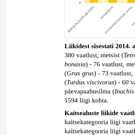
Liikidest sisestati 2014.
380 vaatlust, metsist (
Tetr
bonasia
) - 76 vaatlust, me
(
Grus grus
) - 73 vaatlust,
(
Turdus viscivorus
) - 60 v
päevapaabusilma (
Inachis
1594 liigi kohta.
Kaitsealuste liikide vaatlu
kaitsekategooria liigi vaatl
kaitsekategooria liigi vaatl