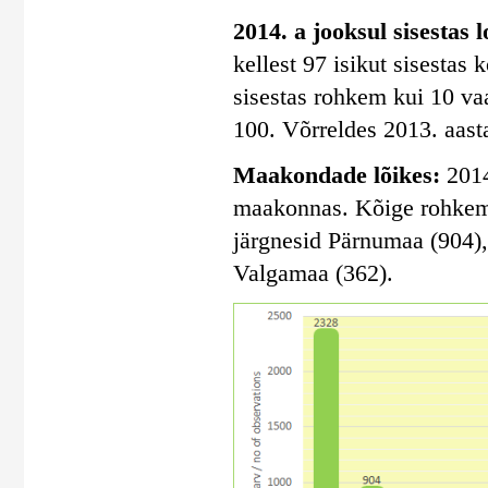
2014. a jooksul sisestas 
kellest 97 isikut sisestas
sisestas rohkem kui 10 vaa
100. Võrreldes 2013. aasta
Maakondade lõikes:
2014
maakonnas. Kõige rohkem s
järgnesid Pärnumaa (904)
Valgamaa (362).