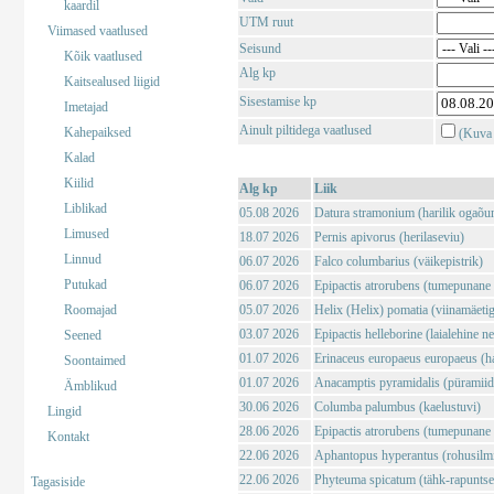
kaardil
UTM ruut
Viimased vaatlused
Seisund
Kõik vaatlused
Alg kp
Kaitsealused liigid
Sisestamise kp
Imetajad
Ainult piltidega vaatlused
Kahepaiksed
(Kuva 
Kalad
Kiilid
Alg kp
Liik
Liblikad
05.08 2026
Datura stramonium (harilik ogaõu
Limused
18.07 2026
Pernis apivorus (herilaseviu)
Linnud
06.07 2026
Falco columbarius (väikepistrik)
Putukad
06.07 2026
Epipactis atrorubens (tumepunane 
Roomajad
05.07 2026
Helix (Helix) pomatia (viinamäeti
03.07 2026
Epipactis helleborine (laialehine n
Seened
01.07 2026
Erinaceus europaeus europaeus (har
Soontaimed
01.07 2026
Anacamptis pyramidalis (püramii
Ämblikud
30.06 2026
Columba palumbus (kaelustuvi)
Lingid
28.06 2026
Epipactis atrorubens (tumepunane 
Kontakt
22.06 2026
Aphantopus hyperantus (rohusilm
22.06 2026
Phyteuma spicatum (tähk-rapuntse
Tagasiside