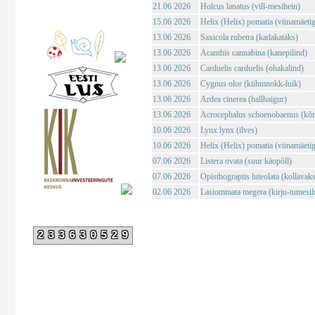
21.06 2026
Holcus lanatus (vill-mesihein)
15.06 2026
Helix (Helix) pomatia (viinamäeti
13.06 2026
Saxicola rubetra (kadakatäks)
13.06 2026
Acanthis cannabina (kanepilind)
13.06 2026
Carduelis carduelis (ohakalind)
13.06 2026
Cygnus olor (kühmnokk-luik)
13.06 2026
Ardea cinerea (hallhaigur)
13.06 2026
Acrocephalus schoenobaenus (kõrk
10.06 2026
Lynx lynx (ilves)
10.06 2026
Helix (Helix) pomatia (viinamäeti
07.06 2026
Listera ovata (suur käopõll)
07.06 2026
Opisthograptis luteolata (kollavaks
02.06 2026
Lasiommata megera (kirju-tumesil
233630529