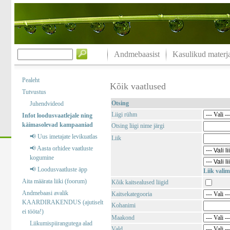
Andmebaasist
Kasulikud materja
Pealeht
Kõik vaatlused
Tutvustus
Otsing
Juhendvideod
Liigi rühm
Infot loodusvaatlejale ning
käimasolevad kampaaniad
Otsing liigi nime järgi
📢 Uus imetajate levikuatlas
Liik
📢 Aasta orhidee vaatluste
kogumine
📢 Loodusvaatluste äpp
Liik valim
Aita määrata liiki (foorum)
Kõik kaitsealused liigid
Andmebaasi avalik
Kaitsekategooria
KAARDIRAKENDUS (ajutiselt
Kohanimi
ei tööta!)
Maakond
Liikumispiirangutega alad
Vald