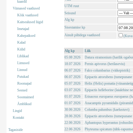
kaardil
UTM ruut
Viimased vaatlused
Seisund
Kõik vaatlused
Alg kp
Kaitsealused liigid
Sisestamise kp
Imetajad
Ainult piltidega vaatlused
Kahepaiksed
(Kuva 
Kalad
Kiilid
Alg kp
Liik
Liblikad
05.08 2026
Datura stramonium (harilik ogaõu
Limused
18.07 2026
Pernis apivorus (herilaseviu)
Linnud
06.07 2026
Falco columbarius (väikepistrik)
Putukad
06.07 2026
Epipactis atrorubens (tumepunane 
Roomajad
05.07 2026
Helix (Helix) pomatia (viinamäeti
03.07 2026
Epipactis helleborine (laialehine n
Seened
01.07 2026
Erinaceus europaeus europaeus (har
Soontaimed
01.07 2026
Anacamptis pyramidalis (püramii
Ämblikud
30.06 2026
Columba palumbus (kaelustuvi)
Lingid
28.06 2026
Epipactis atrorubens (tumepunane 
Kontakt
22.06 2026
Aphantopus hyperantus (rohusilm
22.06 2026
Phyteuma spicatum (tähk-rapuntse
Tagasiside