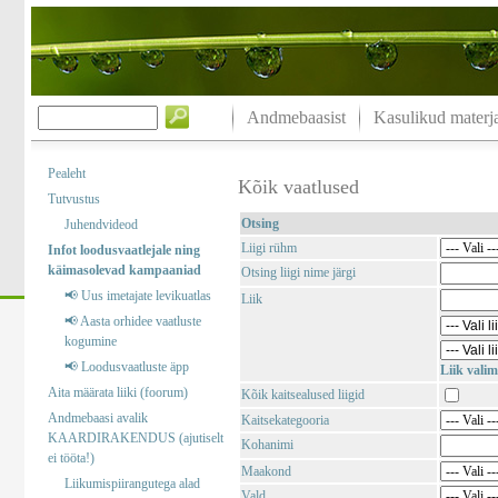
Andmebaasist
Kasulikud materja
Pealeht
Kõik vaatlused
Tutvustus
Otsing
Juhendvideod
Liigi rühm
Infot loodusvaatlejale ning
käimasolevad kampaaniad
Otsing liigi nime järgi
📢 Uus imetajate levikuatlas
Liik
📢 Aasta orhidee vaatluste
kogumine
📢 Loodusvaatluste äpp
Liik valim
Aita määrata liiki (foorum)
Kõik kaitsealused liigid
Andmebaasi avalik
Kaitsekategooria
KAARDIRAKENDUS (ajutiselt
Kohanimi
ei tööta!)
Maakond
Liikumispiirangutega alad
Vald