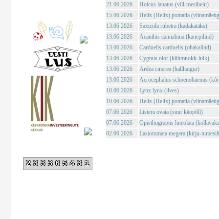
21.06 2026
Holcus lanatus (vill-mesihein)
15.06 2026
Helix (Helix) pomatia (viinamäeti
13.06 2026
Saxicola rubetra (kadakatäks)
13.06 2026
Acanthis cannabina (kanepilind)
13.06 2026
Carduelis carduelis (ohakalind)
13.06 2026
Cygnus olor (kühmnokk-luik)
13.06 2026
Ardea cinerea (hallhaigur)
13.06 2026
Acrocephalus schoenobaenus (kõrk
10.06 2026
Lynx lynx (ilves)
10.06 2026
Helix (Helix) pomatia (viinamäeti
07.06 2026
Listera ovata (suur käopõll)
07.06 2026
Opisthograptis luteolata (kollavaks
02.06 2026
Lasiommata megera (kirju-tumesil
233365431