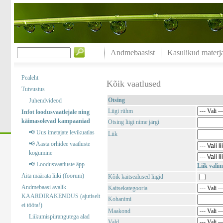
Andmebaasist
Kasulikud materja
Pealeht
Kõik vaatlused
Tutvustus
Otsing
Juhendvideod
Liigi rühm
Infot loodusvaatlejale ning
käimasolevad kampaaniad
Otsing liigi nime järgi
📢 Uus imetajate levikuatlas
Liik
📢 Aasta orhidee vaatluste
kogumine
📢 Loodusvaatluste äpp
Liik valim
Aita määrata liiki (foorum)
Kõik kaitsealused liigid
Andmebaasi avalik
Kaitsekategooria
KAARDIRAKENDUS (ajutiselt
Kohanimi
ei tööta!)
Maakond
Liikumispiirangutega alad
Vald