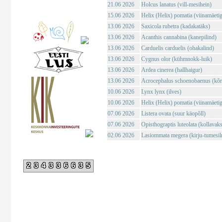
21.06 2026
Holcus lanatus (vill-mesihein)
15.06 2026
Helix (Helix) pomatia (viinamäeti
13.06 2026
Saxicola rubetra (kadakatäks)
13.06 2026
Acanthis cannabina (kanepilind)
13.06 2026
Carduelis carduelis (ohakalind)
13.06 2026
Cygnus olor (kühmnokk-luik)
13.06 2026
Ardea cinerea (hallhaigur)
13.06 2026
Acrocephalus schoenobaenus (kõrk
10.06 2026
Lynx lynx (ilves)
10.06 2026
Helix (Helix) pomatia (viinamäeti
07.06 2026
Listera ovata (suur käopõll)
07.06 2026
Opisthograptis luteolata (kollavaks
02.06 2026
Lasiommata megera (kirju-tumesil
234336635