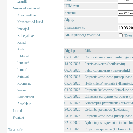
kaardil
UTM ruut
Viimased vaatlused
Seisund
Kõik vaatlused
Alg kp
Kaitsealused liigid
Sisestamise kp
Imetajad
Ainult piltidega vaatlused
Kahepaiksed
(Kuva 
Kalad
Kiilid
Alg kp
Liik
Liblikad
05.08 2026
Datura stramonium (harilik ogaõu
Limused
18.07 2026
Pernis apivorus (herilaseviu)
Linnud
06.07 2026
Falco columbarius (väikepistrik)
Putukad
06.07 2026
Epipactis atrorubens (tumepunane 
Roomajad
05.07 2026
Helix (Helix) pomatia (viinamäeti
03.07 2026
Epipactis helleborine (laialehine n
Seened
01.07 2026
Erinaceus europaeus europaeus (har
Soontaimed
01.07 2026
Anacamptis pyramidalis (püramii
Ämblikud
30.06 2026
Columba palumbus (kaelustuvi)
Lingid
28.06 2026
Epipactis atrorubens (tumepunane 
Kontakt
22.06 2026
Aphantopus hyperantus (rohusilm
22.06 2026
Phyteuma spicatum (tähk-rapuntse
Tagasiside