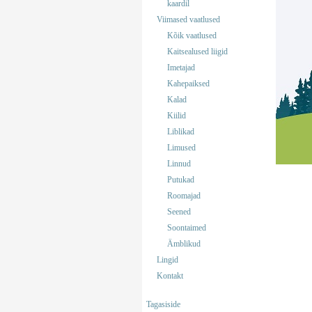
kaardil
Viimased vaatlused
Kõik vaatlused
Kaitsealused liigid
Imetajad
Kahepaiksed
Kalad
Kiilid
Liblikad
Limused
Linnud
Putukad
Roomajad
Seened
Soontaimed
Ämblikud
Lingid
Kontakt
Tagasiside