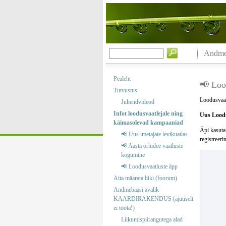
Andmeb
Pealeht
📢 Loo
Tutvustus
Loodusvaat
Juhendvideod
Infot loodusvaatlejale ning
Uus Loodu
käimasolevad kampaaniad
Äpi kasuta
📢 Uus imetajate levikuatlas
registreeri
📢 Aasta orhidee vaatluste
kogumine
📢 Loodusvaatluste äpp
Aita määrata liiki (foorum)
Andmebaasi avalik
KAARDIRAKENDUS (ajutiselt
ei tööta!)
Liikumispiirangutega alad