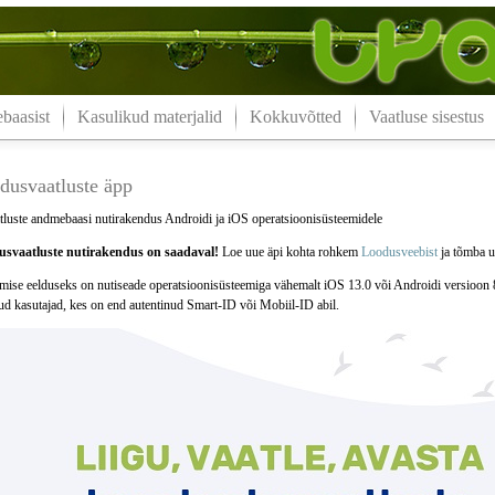
aasist
Kasulikud materjalid
Kokkuvõtted
Vaatluse sisestus
dusvaatluste äpp
luste andmebaasi nutirakendus Androidi ja iOS operatsioonisüsteemidele
svaatluste nutirakendus on saadaval!
Loe uue äpi kohta rohkem
Loodusveebist
ja tõmba uu
mise eelduseks on nutiseade operatsioonisüsteemiga vähemalt iOS 13.0 või Androidi versioon 
tud kasutajad, kes on end autentinud Smart-ID või Mobiil-ID abil.