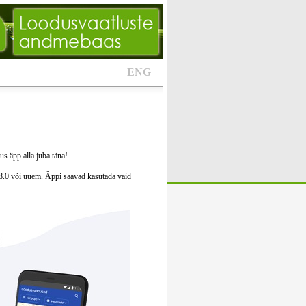
ENG
s äpp alla juba täna!
8.0 või uuem. Äppi saavad kasutada vaid