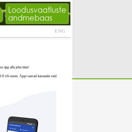
ENG
s äpp alla juba täna!
8.0 või uuem. Äppi saavad kasutada vaid