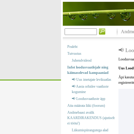
Andmeb
Pealeht
📢 Loo
Tutvustus
Loodusvaat
Juhendvideod
Infot loodusvaatlejale ning
Uus Loodu
käimasolevad kampaaniad
Äpi kasuta
📢 Uus imetajate levikuatlas
registreeri
📢 Aasta orhidee vaatluste
kogumine
📢 Loodusvaatluste äpp
Aita määrata liiki (foorum)
Andmebaasi avalik
KAARDIRAKENDUS (ajutiselt
ei tööta!)
Liikumispiirangutega alad