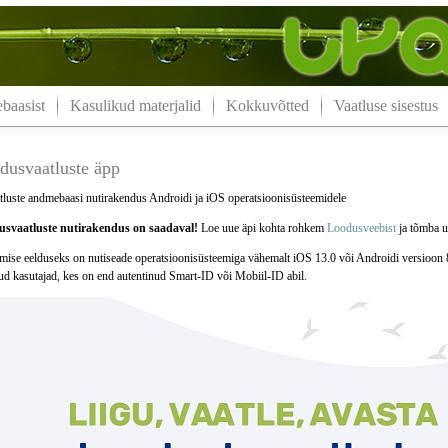
aasist
Kasulikud materjalid
Kokkuvõtted
Vaatluse sisestus
dusvaatluste äpp
luste andmebaasi nutirakendus Androidi ja iOS operatsioonisüsteemidele
svaatluste nutirakendus on saadaval!
Loe uue äpi kohta rohkem
Loodusveebist
ja tõmba uu
mise eelduseks on nutiseade operatsioonisüsteemiga vähemalt iOS 13.0 või Androidi versioon 
tud kasutajad, kes on end autentinud Smart-ID või Mobiil-ID abil.