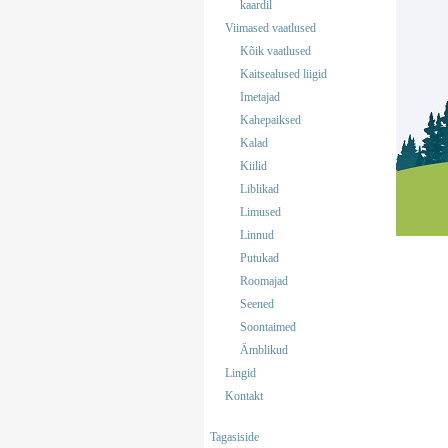
kaardil
Viimased vaatlused
Kõik vaatlused
Kaitsealused liigid
Imetajad
Kahepaiksed
Kalad
Kiilid
Liblikad
Limused
Linnud
Putukad
Roomajad
Seened
Soontaimed
Ämblikud
Lingid
Kontakt
Tagasiside