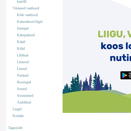
kaardil
Viimased vaatlused
Kõik vaatlused
Kaitsealused liigid
Imetajad
Kahepaiksed
Kalad
Kiilid
Liblikad
Limused
Linnud
Putukad
Roomajad
Seened
Soontaimed
Ämblikud
Lingid
Kontakt
Tagasiside