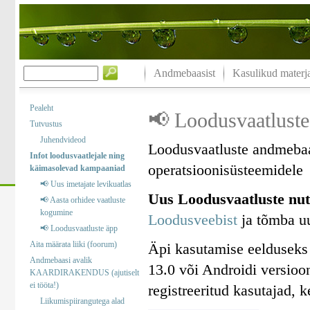
Andmebaasist
Kasulikud materja
Pealeht
📢 Loodusvaatluste
Tutvustus
Juhendvideod
Loodusvaatluste andmebaa
Infot loodusvaatlejale ning
operatsioonisüsteemidele
käimasolevad kampaaniad
📢 Uus imetajate levikuatlas
Uus Loodusvaatluste nut
📢 Aasta orhidee vaatluste
kogumine
Loodusveebist
ja tõmba uu
📢 Loodusvaatluste äpp
Aita määrata liiki (foorum)
Äpi kasutamise eelduseks
Andmebaasi avalik
13.0 või Androidi versioo
KAARDIRAKENDUS (ajutiselt
ei tööta!)
registreeritud kasutajad, 
Liikumispiirangutega alad