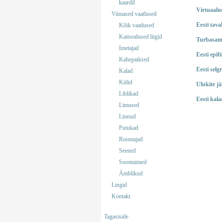
kaardil
Virtuaaln
Viimased vaatlused
Eesti tava
Kõik vaatlused
Kaitsealused liigid
Turbasam
Imetajad
Eesti epi
Kahepaiksed
Eesti selg
Kalad
Kiilid
Ulukite jä
Liblikad
Eesti kala
Limused
Linnud
Putukad
Roomajad
Seened
Soontaimed
Ämblikud
Lingid
Kontakt
Tagasiside