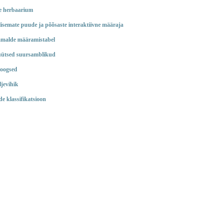
e herbaarium
lisemate puude ja põõsaste interaktiivne määraja
malde määramistabel
füütsed suursamblikud
roogsed
ljevihik
de klassifikatsioon