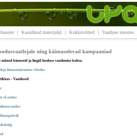
aasist
Kasulikud materjalid
Kokkuvõtted
Vaatluse sisestus
loodusvaatlejale ning käimasolevad kampaaniad
t mõned bännerid ja lingid looduse vaatlemise kohta:
leja linnumääramise võistlus
rikkus - Vaatlused
e
te eLoodus
alinnuvaatlus
alinnupäevik
lehekülg
ed