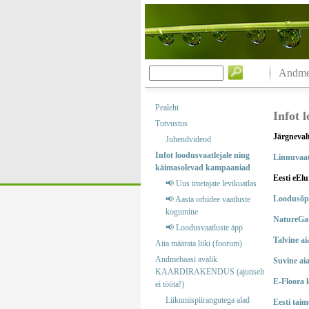
Andmeb
Pealeht
Infot 
Tutvustus
Järgneval
Juhendvideod
Infot loodusvaatlejale ning
Linnuvaat
käimasolevad kampaaniad
Eesti eElu
📢 Uus imetajate levikuatlas
Loodusõp
📢 Aasta orhidee vaatluste
kogumine
NatureGa
📢 Loodusvaatluste äpp
Talvine ai
Aita määrata liiki (foorum)
Andmebaasi avalik
Suvine ai
KAARDIRAKENDUS (ajutiselt
E-Floora 
ei tööta!)
Liikumispiirangutega alad
Eesti taim