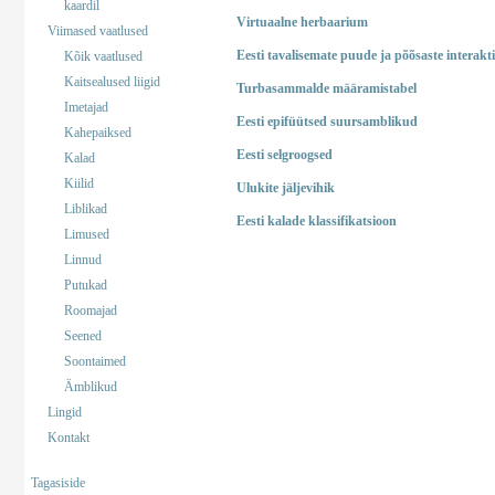
kaardil
Virtuaalne herbaarium
Viimased vaatlused
Eesti tavalisemate puude ja põõsaste interakt
Kõik vaatlused
Kaitsealused liigid
Turbasammalde määramistabel
Imetajad
Eesti epifüütsed suursamblikud
Kahepaiksed
Eesti selgroogsed
Kalad
Kiilid
Ulukite jäljevihik
Liblikad
Eesti kalade klassifikatsioon
Limused
Linnud
Putukad
Roomajad
Seened
Soontaimed
Ämblikud
Lingid
Kontakt
Tagasiside