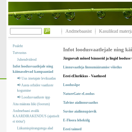
Andmebaasist
Kasulikud materja
Pealeht
Infot loodusvaatlejale ning 
Tutvustus
Järgnevalt mõned bännerid ja lingid looduse 
Juhendvideod
Infot loodusvaatlejale ning
Linnuvaatleja linnumääramise võistlus
käimasolevad kampaaniad
Eesti eElurikkus - Vaatlused
📢 Uus imetajate levikuatlas
Loodusõpe
📢 Aasta orhidee vaatluste
kogumine
NatureGate eLoodus
📢 Loodusvaatluste äpp
Talvine aialinnuvaatlus
Aita määrata liiki (foorum)
Andmebaasi avalik
Suvine aialinnupäevik
KAARDIRAKENDUS (ajutiselt
E-Floora lehekülg
ei tööta!)
Liikumispiirangutega alad
Eesti taimed