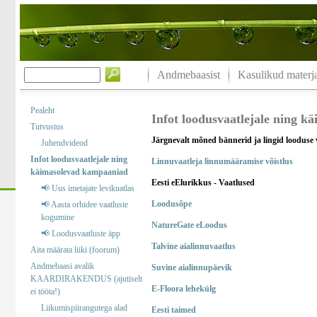
Andmebaasist
Kasulikud materja
Pealeht
Infot loodusvaatlejale ning 
Tutvustus
Järgnevalt mõned bännerid ja lingid looduse 
Juhendvideod
Infot loodusvaatlejale ning
Linnuvaatleja linnumääramise võistlus
käimasolevad kampaaniad
Eesti eElurikkus - Vaatlused
📢 Uus imetajate levikuatlas
Loodusõpe
📢 Aasta orhidee vaatluste
kogumine
NatureGate eLoodus
📢 Loodusvaatluste äpp
Talvine aialinnuvaatlus
Aita määrata liiki (foorum)
Andmebaasi avalik
Suvine aialinnupäevik
KAARDIRAKENDUS (ajutiselt
E-Floora lehekülg
ei tööta!)
Liikumispiirangutega alad
Eesti taimed