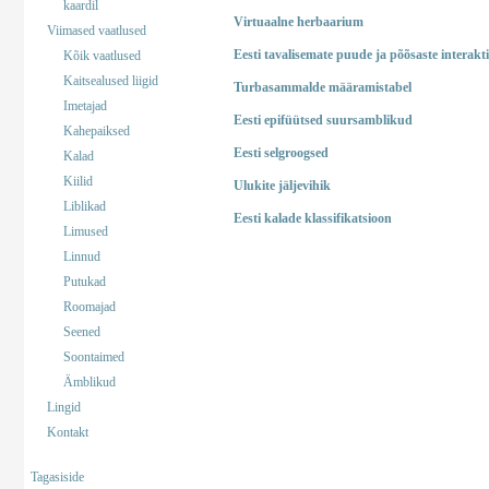
kaardil
Virtuaalne herbaarium
Viimased vaatlused
Eesti tavalisemate puude ja põõsaste interakt
Kõik vaatlused
Kaitsealused liigid
Turbasammalde määramistabel
Imetajad
Eesti epifüütsed suursamblikud
Kahepaiksed
Eesti selgroogsed
Kalad
Kiilid
Ulukite jäljevihik
Liblikad
Eesti kalade klassifikatsioon
Limused
Linnud
Putukad
Roomajad
Seened
Soontaimed
Ämblikud
Lingid
Kontakt
Tagasiside