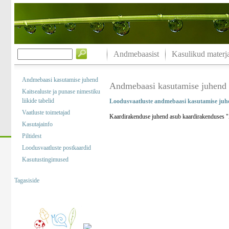
Andmebaasist
Kasulikud materja
Andmebaasi kasutamise juhend
Andmebaasi kasutamise juhend
Kaitsealuste ja punase nimestiku
liikide tabelid
Loodusvaatluste andmebaasi kasutamise juh
Vaatluste toimetajad
Kaardirakenduse juhend asub kaardirakenduses "A
Kasutajainfo
Piltidest
Loodusvaatluste postkaardid
Kasutustingimused
Tagasiside