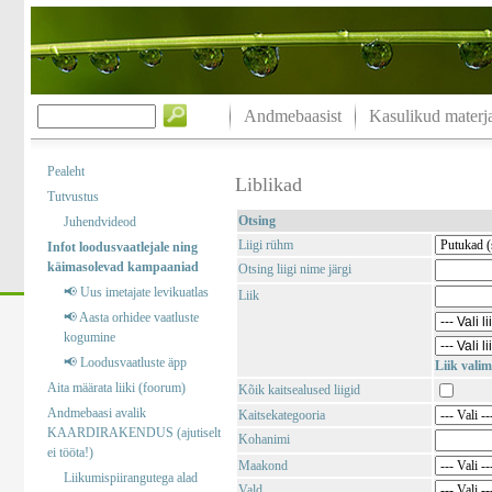
Andmebaasist
Kasulikud materja
Pealeht
Liblikad
Tutvustus
Otsing
Juhendvideod
Liigi rühm
Infot loodusvaatlejale ning
käimasolevad kampaaniad
Otsing liigi nime järgi
📢 Uus imetajate levikuatlas
Liik
📢 Aasta orhidee vaatluste
kogumine
📢 Loodusvaatluste äpp
Liik valim
Aita määrata liiki (foorum)
Kõik kaitsealused liigid
Andmebaasi avalik
Kaitsekategooria
KAARDIRAKENDUS (ajutiselt
Kohanimi
ei tööta!)
Maakond
Liikumispiirangutega alad
Vald