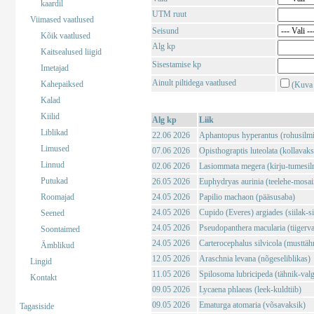
kaardil
UTM ruut
Viimased vaatlused
Seisund
Kõik vaatlused
Alg kp
Kaitsealused liigid
Sisestamise kp
Imetajad
Ainult piltidega vaatlused
Kahepaiksed
(Kuva 
Kalad
Kiilid
Alg kp
Liik
Liblikad
22.06 2026
Aphantopus hyperantus (rohusilm
Limused
07.06 2026
Opisthograptis luteolata (kollavaks
Linnud
02.06 2026
Lasiommata megera (kirju-tumesil
Putukad
26.05 2026
Euphydryas aurinia (teelehe-mosaii
Roomajad
24.05 2026
Papilio machaon (pääsusaba)
24.05 2026
Cupido (Everes) argiades (siilak-si
Seened
24.05 2026
Pseudopanthera macularia (tiigerv
Soontaimed
24.05 2026
Carterocephalus silvicola (musttä
Ämblikud
12.05 2026
Araschnia levana (nõgeseliblikas)
Lingid
11.05 2026
Spilosoma lubricipeda (tähnik-val
Kontakt
09.05 2026
Lycaena phlaeas (leek-kuldtiib)
09.05 2026
Ematurga atomaria (võsavaksik)
Tagasiside