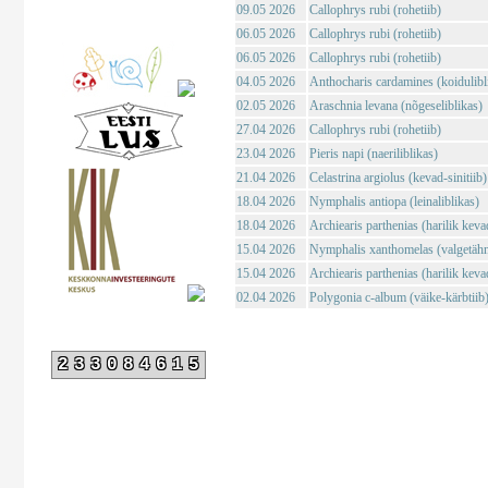
09.05 2026
Callophrys rubi (rohetiib)
06.05 2026
Callophrys rubi (rohetiib)
06.05 2026
Callophrys rubi (rohetiib)
04.05 2026
Anthocharis cardamines (koidulibl
02.05 2026
Araschnia levana (nõgeseliblikas)
27.04 2026
Callophrys rubi (rohetiib)
23.04 2026
Pieris napi (naeriliblikas)
21.04 2026
Celastrina argiolus (kevad-sinitiib)
18.04 2026
Nymphalis antiopa (leinaliblikas)
18.04 2026
Archiearis parthenias (harilik kev
15.04 2026
Nymphalis xanthomelas (valgetähn-
15.04 2026
Archiearis parthenias (harilik kev
02.04 2026
Polygonia c-album (väike-kärbtiib
233084615