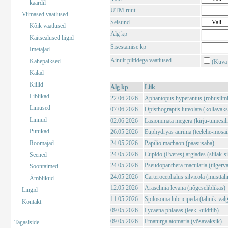
kaardil
UTM ruut
Viimased vaatlused
Seisund
Kõik vaatlused
Alg kp
Kaitsealused liigid
Sisestamise kp
Imetajad
Ainult piltidega vaatlused
Kahepaiksed
(Kuva 
Kalad
Kiilid
Alg kp
Liik
Liblikad
22.06 2026
Aphantopus hyperantus (rohusilm
Limused
07.06 2026
Opisthograptis luteolata (kollavaks
Linnud
02.06 2026
Lasiommata megera (kirju-tumesil
Putukad
26.05 2026
Euphydryas aurinia (teelehe-mosaii
Roomajad
24.05 2026
Papilio machaon (pääsusaba)
24.05 2026
Cupido (Everes) argiades (siilak-si
Seened
24.05 2026
Pseudopanthera macularia (tiigerv
Soontaimed
24.05 2026
Carterocephalus silvicola (musttä
Ämblikud
12.05 2026
Araschnia levana (nõgeseliblikas)
Lingid
11.05 2026
Spilosoma lubricipeda (tähnik-val
Kontakt
09.05 2026
Lycaena phlaeas (leek-kuldtiib)
09.05 2026
Ematurga atomaria (võsavaksik)
Tagasiside