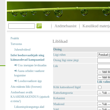
Andmebaasist
Kasulikud materja
Pealeht
Liblikad
Tutvustus
Otsing
Juhendvideod
Liigi rühm
Infot loodusvaatlejale ning
käimasolevad kampaaniad
Otsing liigi nime järgi
📢 Uus imetajate levikuatlas
Liik
📢 Aasta orhidee vaatluste
kogumine
📢 Loodusvaatluste äpp
Liik valim
Aita määrata liiki (foorum)
Kõik kaitsealused liigid
Andmebaasi avalik
Kaitsekategooria
KAARDIRAKENDUS (ajutiselt
Kohanimi
ei tööta!)
Maakond
Liikumispiirangutega alad
Vald