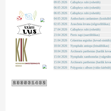
09.05 2026
Callophrys rubi (rohetiib)
06.05 2026
Callophrys rubi (rohetiib)
06.05 2026
Callophrys rubi (rohetiib)
04.05 2026
Anthocharis cardamines (koidulibl
02.05 2026
Araschnia levana (nõgeseliblikas)
27.04 2026
Callophrys rubi (rohetiib)
23.04 2026
Pieris napi (naeriliblikas)
21.04 2026
Celastrina argiolus (kevad-sinitiib)
18.04 2026
Nymphalis antiopa (leinaliblikas)
18.04 2026
Archiearis parthenias (harilik kev
15.04 2026
Nymphalis xanthomelas (valgetähn-
15.04 2026
Archiearis parthenias (harilik kev
02.04 2026
Polygonia c-album (väike-kärbtiib
233561402