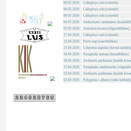
09.05 2026
Callophrys rubi (rohetiib)
06.05 2026
Callophrys rubi (rohetiib)
06.05 2026
Callophrys rubi (rohetiib)
04.05 2026
Anthocharis cardamines (koidulibl
02.05 2026
Araschnia levana (nõgeseliblikas)
27.04 2026
Callophrys rubi (rohetiib)
23.04 2026
Pieris napi (naeriliblikas)
21.04 2026
Celastrina argiolus (kevad-sinitiib)
18.04 2026
Nymphalis antiopa (leinaliblikas)
18.04 2026
Archiearis parthenias (harilik kev
15.04 2026
Nymphalis xanthomelas (valgetähn-
15.04 2026
Archiearis parthenias (harilik kev
02.04 2026
Polygonia c-album (väike-kärbtiib
234028768