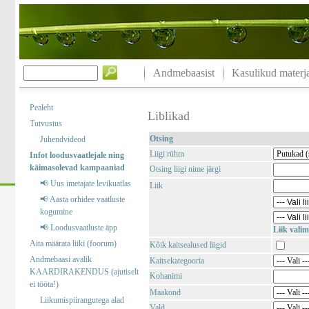
Andmebaasist
Kasulikud materja
Pealeht
Liblikad
Tutvustus
Otsing
Juhendvideod
Liigi rühm
Infot loodusvaatlejale ning
käimasolevad kampaaniad
Otsing liigi nime järgi
📢 Uus imetajate levikuatlas
Liik
📢 Aasta orhidee vaatluste
kogumine
📢 Loodusvaatluste äpp
Liik valim
Aita määrata liiki (foorum)
Kõik kaitsealused liigid
Andmebaasi avalik
Kaitsekategooria
KAARDIRAKENDUS (ajutiselt
Kohanimi
ei tööta!)
Maakond
Liikumispiirangutega alad
Vald