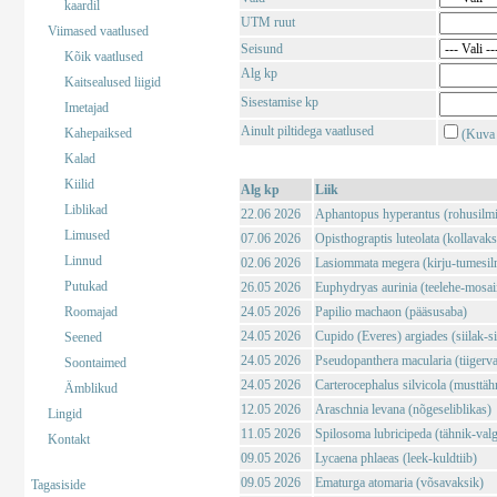
kaardil
UTM ruut
Viimased vaatlused
Seisund
Kõik vaatlused
Alg kp
Kaitsealused liigid
Sisestamise kp
Imetajad
Ainult piltidega vaatlused
Kahepaiksed
(Kuva 
Kalad
Kiilid
Alg kp
Liik
Liblikad
22.06 2026
Aphantopus hyperantus (rohusilm
Limused
07.06 2026
Opisthograptis luteolata (kollavaks
Linnud
02.06 2026
Lasiommata megera (kirju-tumesil
Putukad
26.05 2026
Euphydryas aurinia (teelehe-mosaii
Roomajad
24.05 2026
Papilio machaon (pääsusaba)
24.05 2026
Cupido (Everes) argiades (siilak-si
Seened
24.05 2026
Pseudopanthera macularia (tiigerv
Soontaimed
24.05 2026
Carterocephalus silvicola (musttä
Ämblikud
12.05 2026
Araschnia levana (nõgeseliblikas)
Lingid
11.05 2026
Spilosoma lubricipeda (tähnik-val
Kontakt
09.05 2026
Lycaena phlaeas (leek-kuldtiib)
09.05 2026
Ematurga atomaria (võsavaksik)
Tagasiside