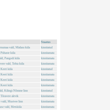
Staatus
rnumaa vald, Mädara küla
kinnitatud
 Pühaste küla
kinnitamata
ld, Pangodi küla
kinnitamata
ere vald, Tobia küla
kinnitamata
 Keeri küla
kinnitatud
 Keeri küla
kinnitamata
 Keeri küla
kinnitamata
 Keeri küla
kinnitamata
ld, Kilingi-Nõmme linn
kinnitatud
Tõravere alevik
kinnitamata
vald, Mustvee linn
kinnitamata
use vald, Metsküla
kinnitamata