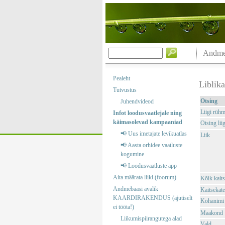
Andmeb
Pealeht
Liblik
Tutvustus
Otsing
Juhendvideod
Liigi rüh
Infot loodusvaatlejale ning
käimasolevad kampaaniad
Otsing liig
📢 Uus imetajate levikuatlas
Liik
📢 Aasta orhidee vaatluste
kogumine
📢 Loodusvaatluste äpp
Aita määrata liiki (foorum)
Kõik kaits
Andmebaasi avalik
Kaitsekate
KAARDIRAKENDUS (ajutiselt
Kohanimi
ei tööta!)
Maakond
Liikumispiirangutega alad
Vald