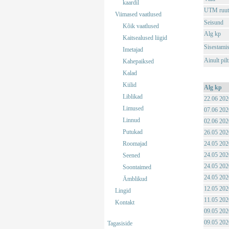
kaardil
UTM ruut
Viimased vaatlused
Seisund
Kõik vaatlused
Alg kp
Kaitsealused liigid
Sisestami
Imetajad
Ainult pil
Kahepaiksed
Kalad
Kiilid
Alg kp
Liblikad
22.06 202
Limused
07.06 202
Linnud
02.06 202
Putukad
26.05 202
Roomajad
24.05 202
24.05 202
Seened
24.05 202
Soontaimed
24.05 202
Ämblikud
12.05 202
Lingid
11.05 202
Kontakt
09.05 202
09.05 202
Tagasiside