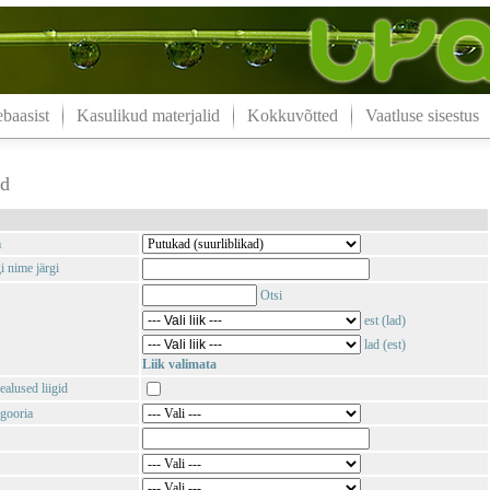
aasist
Kasulikud materjalid
Kokkuvõtted
Vaatluse sisestus
ad
m
i nime järgi
Otsi
est (lad)
lad (est)
Liik valimata
ealused liigid
gooria