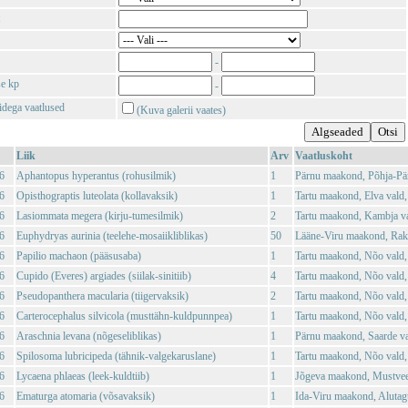
-
se kp
-
tidega vaatlused
(Kuva galerii vaates)
Liik
Arv
Vaatluskoht
6
Aphantopus hyperantus (rohusilmik)
1
Pärnu maakond, Põhja-Pä
6
Opisthograptis luteolata (kollavaksik)
1
Tartu maakond, Elva vald,
6
Lasiommata megera (kirju-tumesilmik)
2
Tartu maakond, Kambja va
6
Euphydryas aurinia (teelehe-mosaiikliblikas)
50
Lääne-Viru maakond, Rakv
6
Papilio machaon (pääsusaba)
1
Tartu maakond, Nõo vald,
6
Cupido (Everes) argiades (siilak-sinitiib)
4
Tartu maakond, Nõo vald,
6
Pseudopanthera macularia (tiigervaksik)
2
Tartu maakond, Nõo vald,
6
Carterocephalus silvicola (musttähn-kuldpunnpea)
1
Tartu maakond, Nõo vald,
6
Araschnia levana (nõgeseliblikas)
1
Pärnu maakond, Saarde va
6
Spilosoma lubricipeda (tähnik-valgekaruslane)
1
Tartu maakond, Nõo vald, 
6
Lycaena phlaeas (leek-kuldtiib)
1
Jõgeva maakond, Mustvee 
6
Ematurga atomaria (võsavaksik)
1
Ida-Viru maakond, Alutag