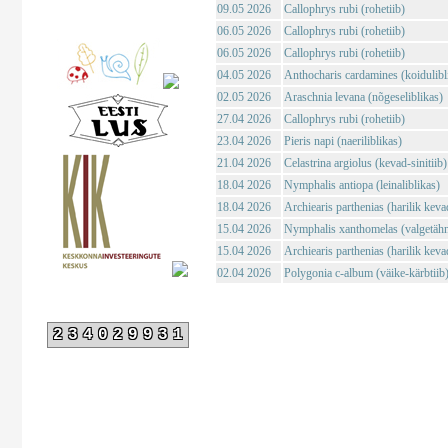
09.05 2026
Callophrys rubi (rohetiib)
06.05 2026
Callophrys rubi (rohetiib)
06.05 2026
Callophrys rubi (rohetiib)
04.05 2026
Anthocharis cardamines (koidulibl
02.05 2026
Araschnia levana (nõgeseliblikas)
27.04 2026
Callophrys rubi (rohetiib)
23.04 2026
Pieris napi (naeriliblikas)
21.04 2026
Celastrina argiolus (kevad-sinitiib)
18.04 2026
Nymphalis antiopa (leinaliblikas)
18.04 2026
Archiearis parthenias (harilik kev
15.04 2026
Nymphalis xanthomelas (valgetähn-
15.04 2026
Archiearis parthenias (harilik kev
02.04 2026
Polygonia c-album (väike-kärbtiib
234029931