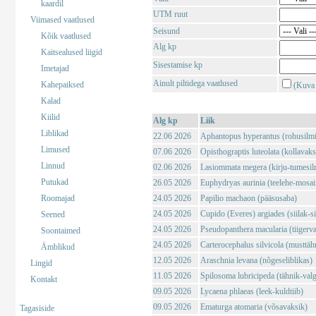
kaardil
UTM ruut
Viimased vaatlused
Seisund
Kõik vaatlused
Alg kp
Kaitsealused liigid
Sisestamise kp
Imetajad
Ainult piltidega vaatlused
Kahepaiksed
(Kuva 
Kalad
Kiilid
Alg kp
Liik
Liblikad
22.06 2026
Aphantopus hyperantus (rohusilm
Limused
07.06 2026
Opisthograptis luteolata (kollavaks
Linnud
02.06 2026
Lasiommata megera (kirju-tumesil
Putukad
26.05 2026
Euphydryas aurinia (teelehe-mosaii
Roomajad
24.05 2026
Papilio machaon (pääsusaba)
24.05 2026
Cupido (Everes) argiades (siilak-si
Seened
24.05 2026
Pseudopanthera macularia (tiigerv
Soontaimed
24.05 2026
Carterocephalus silvicola (musttä
Ämblikud
12.05 2026
Araschnia levana (nõgeseliblikas)
Lingid
11.05 2026
Spilosoma lubricipeda (tähnik-val
Kontakt
09.05 2026
Lycaena phlaeas (leek-kuldtiib)
09.05 2026
Ematurga atomaria (võsavaksik)
Tagasiside