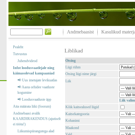
Andmebaasist
Kasulikud materja
Pealeht
Liblikad
Tutvustus
Otsing
Juhendvideod
Liigi rühm
Infot loodusvaatlejale ning
käimasolevad kampaaniad
Otsing liigi nime järgi
📢 Uus imetajate levikuatlas
Liik
📢 Aasta orhidee vaatluste
kogumine
📢 Loodusvaatluste äpp
Liik valim
Aita määrata liiki (foorum)
Kõik kaitsealused liigid
Andmebaasi avalik
Kaitsekategooria
KAARDIRAKENDUS (ajutiselt
Kohanimi
ei tööta!)
Maakond
Liikumispiirangutega alad
Vald