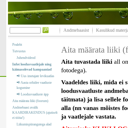
Andmebaasist
Kasulikud materja
Pealeht
Aita määrata liiki 
Tutvustus
Juhendvideod
Aita tuvastada liiki
all on
Infot loodusvaatlejale ning
fotodega).
käimasolevad kampaaniad
📢 Uus imetajate levikuatlas
Vaadeldes liiki, mida ei s
📢 Aasta orhidee vaatluste
kogumine
loodusvaatluste andmebaas
📢 Loodusvaatluste äpp
täitmata) ja lisa sellele 
Aita määrata liiki (foorum)
alla (nn vanas mõistes f
Andmebaasi avalik
KAARDIRAKENDUS (ajutiselt
ja vaatlejale vastata.
ei tööta!)
Liikumispiirangutega alad