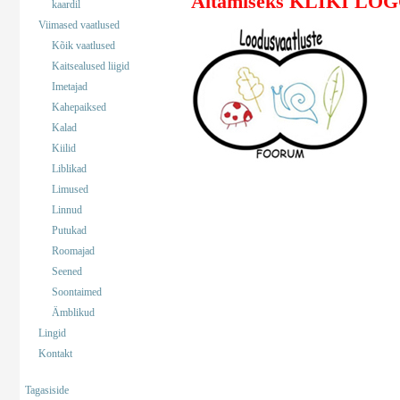
Aitamiseks KLIKI LO
kaardil
Viimased vaatlused
Kõik vaatlused
Kaitsealused liigid
Imetajad
Kahepaiksed
Kalad
Kiilid
Liblikad
Limused
Linnud
Putukad
Roomajad
Seened
Soontaimed
Ämblikud
Lingid
Kontakt
Tagasiside