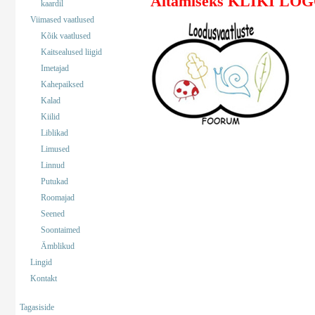
Aitamiseks KLIKI LO
kaardil
Viimased vaatlused
Kõik vaatlused
Kaitsealused liigid
Imetajad
Kahepaiksed
Kalad
Kiilid
Liblikad
Limused
Linnud
Putukad
Roomajad
Seened
Soontaimed
Ämblikud
Lingid
Kontakt
Tagasiside