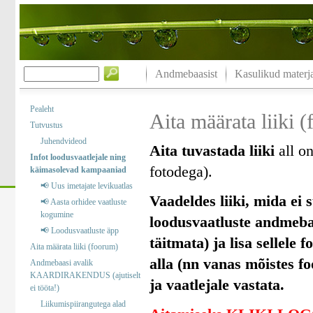
Andmebaasist
Kasulikud materja
Pealeht
Aita määrata liiki 
Tutvustus
Juhendvideod
Aita tuvastada liiki
all on
Infot loodusvaatlejale ning
fotodega).
käimasolevad kampaaniad
📢 Uus imetajate levikuatlas
Vaadeldes liiki, mida ei s
📢 Aasta orhidee vaatluste
kogumine
loodusvaatluste andmebaas
📢 Loodusvaatluste äpp
täitmata) ja lisa sellele 
Aita määrata liiki (foorum)
alla (nn vanas mõistes f
Andmebaasi avalik
KAARDIRAKENDUS (ajutiselt
ja vaatlejale vastata.
ei tööta!)
Liikumispiirangutega alad