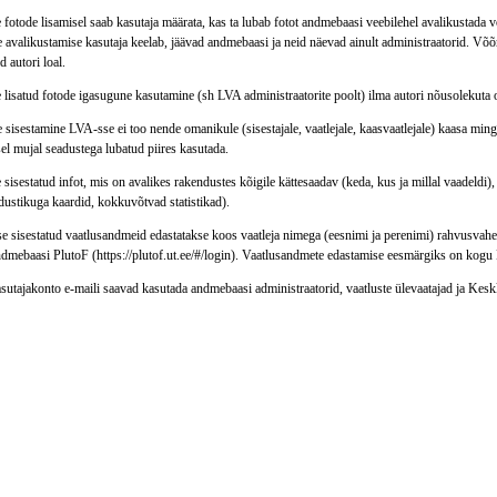
fotode lisamisel saab kasutaja määrata, kas ta lubab fotot andmebaasi veebilehel avalikustada võ
e avalikustamise kasutaja keelab, jäävad andmebaasi ja neid näevad ainult administraatorid. Võõ
d autori loal.
 lisatud fotode igasugune kasutamine (sh LVA administraatorite poolt) ilma autori nõusolekuta 
sisestamine LVA-sse ei too nende omanikule (sisestajale, vaatlejale, kaasvaatlejale) kaasa ming
el mujal seadustega lubatud piires kasutada.
sisestatud infot, mis on avalikes rakendustes kõigile kättesaadav (keda, kus ja millal vaadeldi), 
stikuga kaardid, kokkuvõtvad statistikad).
e sisestatud vaatlusandmeid edastatakse koos vaatleja nimega (eesnimi ja perenimi) rahvusvah
ndmebaasi PlutoF (https://plutof.ut.ee/#/login). Vaatlusandmete edastamise eesmärgiks on kogu 
sutajakonto e-maili saavad kasutada andmebaasi administraatorid, vaatluste ülevaatajad ja Kes