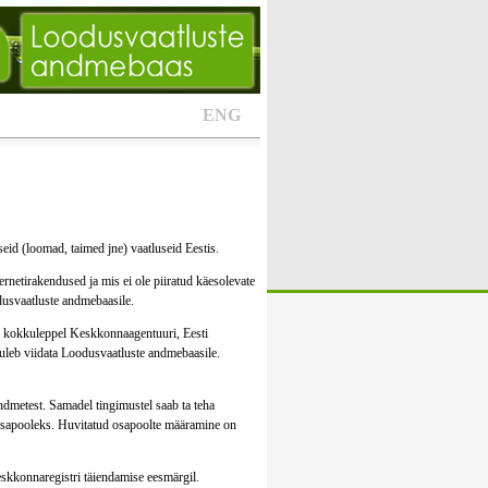
ENG
id (loomad, taimed jne) vaatluseid Eestis.
netirakendused ja mis ei ole piiratud käesolevate
dusvaatluste andmebaasile.
sel kokkuleppel Keskkonnaagentuuri, Eesti
tuleb viidata Loodusvaatluste andmebaasile.
sandmetest. Samadel tingimustel saab ta teha
d osapooleks. Huvitatud osapoolte määramine on
eskkonnaregistri täiendamise eesmärgil.