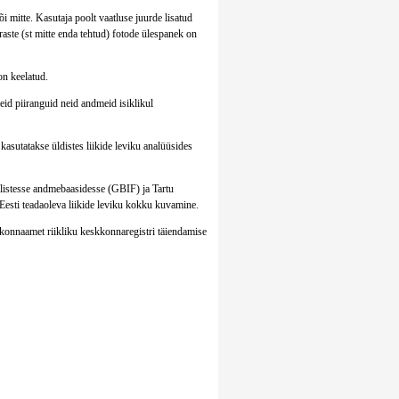
i mitte. Kasutaja poolt vaatluse juurde lisatud
raste (st mitte enda tehtud) fotode ülespanek on
on keelatud.
eid piiranguid neid andmeid isiklikul
kasutatakse üldistes liikide leviku analüüsides
elistesse andmebaasidesse (GBIF) ja Tartu
Eesti teadaoleva liikide leviku kokku kuvamine.
kkonnaamet riikliku keskkonnaregistri täiendamise