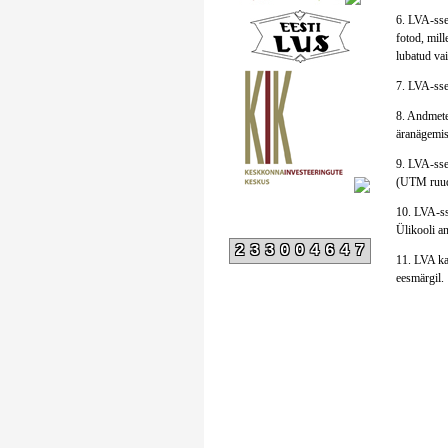
6. LVA-sse 
fotod, mill
lubatud vai
7. LVA-sse
8. Andmete 
äranägemis
9. LVA-sse 
(UTM ruudu
10. LVA-ss
Ülikooli a
233004647
11. LVA ka
eesmärgil.