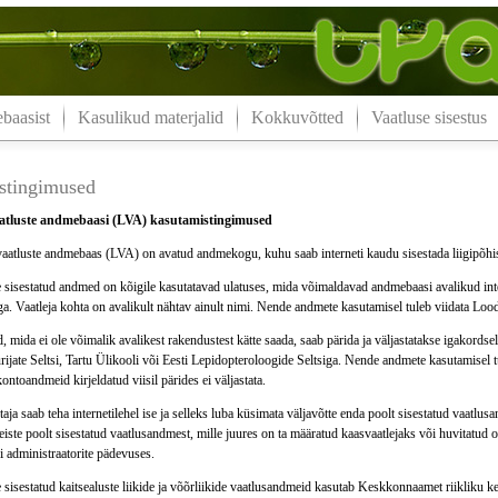
aasist
Kasulikud materjalid
Kokkuvõtted
Vaatluse sisestus
stingimused
tluste andmebaasi (LVA) kasutamistingimused
aatluste andmebaas (LVA) on avatud andmekogu, kuhu saab interneti kaudu sisestada liigipõhise
 sisestatud andmed on kõigile kasutatavad ulatuses, mida võimaldavad andmebaasi avalikud inter
a. Vaatleja kohta on avalikult nähtav ainult nimi. Nende andmete kasutamisel tuleb viidata Loo
 mida ei ole võimalik avalikest rakendustest kätte saada, saab pärida ja väljastatakse igakord
ijate Seltsi, Tartu Ülikooli või Eesti Lepidopteroloogide Seltsiga. Nende andmete kasutamisel 
kontoandmeid kirjeldatud viisil pärides ei väljastata.
taja saab teha internetilehel ise ja selleks luba küsimata väljavõtte enda poolt sisestatud vaatlu
teiste poolt sisestatud vaatlusandmest, mille juures on ta määratud kaasvaatlejaks või huvitatu
 administraatorite pädevuses.
sisestatud kaitsealuste liikide ja võõrliikide vaatlusandmeid kasutab Keskkonnaamet riikliku k