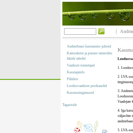
Andmeb
Andmebaasi kasutamise juhend
Kasutu
Kaitsealuste ja punase nimestiku
liikide tabelid
Loodusvaa
Vaatluste toimetajad
1. Loodusv
Kasutajainfo
2. LVA-sse
Piltidest
tingimusteg
Loodusvaatluste postkaardid
3. Andmeid,
Kasutustingimused
Looduseuur
Vaatlejate 
Tagasiside
4. Iga kasu
väljavõtte 
andmebaasi
5. LVA-sse 