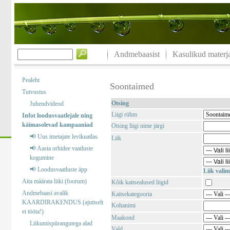
Andmebaasist
Kasulikud materja
Pealeht
Soontaimed
Tutvustus
Otsing
Juhendvideod
Liigi rühm
Infot loodusvaatlejale ning
käimasolevad kampaaniad
Otsing liigi nime järgi
📢 Uus imetajate levikuatlas
Liik
📢 Aasta orhidee vaatluste
kogumine
📢 Loodusvaatluste äpp
Liik valim
Aita määrata liiki (foorum)
Kõik kaitsealused liigid
Andmebaasi avalik
Kaitsekategooria
KAARDIRAKENDUS (ajutiselt
Kohanimi
ei tööta!)
Maakond
Liikumispiirangutega alad
Vald