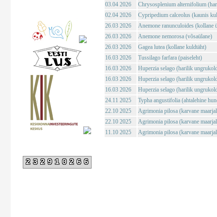
03.04 2026
Chrysosplenium alternifolium (haril
02.04 2026
Cypripedium calceolus (kaunis ku
26.03 2026
Anemone ranunculoides (kollane ü
26.03 2026
Anemone nemorosa (võsaülane)
26.03 2026
Gagea lutea (kollane kuldtäht)
16.03 2026
Tussilago farfara (paiseleht)
16.03 2026
Huperzia selago (harilik ungrukol
16.03 2026
Huperzia selago (harilik ungrukol
16.03 2026
Huperzia selago (harilik ungrukol
24.11 2025
Typha angustifolia (ahtalehine hun
22.10 2025
Agrimonia pilosa (karvane maarja
22.10 2025
Agrimonia pilosa (karvane maarja
11.10 2025
Agrimonia pilosa (karvane maarja
232910266