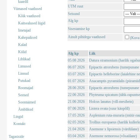
kaardil
UTM ruut
Viimased vaatlused
Seisund
Kõik vaatlused
Alg kp
Kaitsealused liigid
Sisestamise kp
Imetajad
Ainult piltidega vaatlused
Kahepaiksed
(Kuva 
Kalad
Kiilid
Alg kp
Liik
Liblikad
05.08 2026
Datura stramonium (harilik ogaõu
Limused
06.07 2026
Epipactis atrorubens (tumepunane 
Linnud
03.07 2026
Epipactis helleborine (laialehine n
Putukad
01.07 2026
Anacamptis pyramidalis (püramii
Roomajad
28.06 2026
Epipactis atrorubens (tumepunane 
22.06 2026
Phyteuma spicatum (tähk-rapuntse
Seened
21.06 2026
Holcus lanatus (vill-mesihein)
Soontaimed
07.06 2026
Listera ovata (suur käopõll)
Ämblikud
17.05 2026
Asplenium ruta-muraria (müür-rau
Lingid
02.05 2026
Trollius europaeus (harilik kuller
Kontakt
21.04 2026
Anemone x lipsiensis (värdülane)
03.04 2026
Anemone nemorosa (võsaülane)
Tagasiside