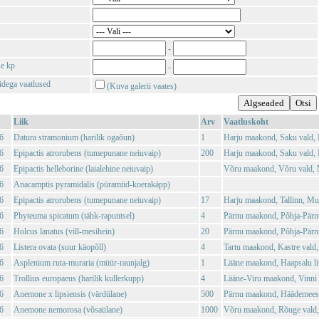
-
se kp
-
tidega vaatlused
(Kuva galerii vaates)
Liik
Arv
Vaatluskoht
6
Datura stramonium (harilik ogaõun)
1
Harju maakond, Saku vald,
6
Epipactis atrorubens (tumepunane neiuvaip)
200
Harju maakond, Saku vald,
6
Epipactis helleborine (laialehine neiuvaip)
Võru maakond, Võru vald, 
6
Anacamptis pyramidalis (püramiid-koerakäpp)
6
Epipactis atrorubens (tumepunane neiuvaip)
17
Harju maakond, Tallinn, Mu
6
Phyteuma spicatum (tähk-rapuntsel)
4
Pärnu maakond, Põhja-Pärn
6
Holcus lanatus (vill-mesihein)
20
Pärnu maakond, Põhja-Pärn
6
Listera ovata (suur käopõll)
4
Tartu maakond, Kastre vald,
6
Asplenium ruta-muraria (müür-raunjalg)
1
Lääne maakond, Haapsalu l
6
Trollius europaeus (harilik kullerkupp)
4
Lääne-Viru maakond, Vinni v
6
Anemone x lipsiensis (värdülane)
500
Pärnu maakond, Häädemeeste
6
Anemone nemorosa (võsaülane)
1000
Võru maakond, Rõuge vald,