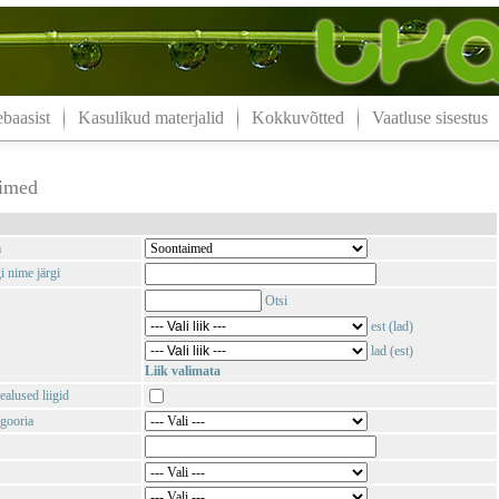
aasist
Kasulikud materjalid
Kokkuvõtted
Vaatluse sisestus
imed
m
i nime järgi
Otsi
est (lad)
lad (est)
Liik valimata
ealused liigid
gooria