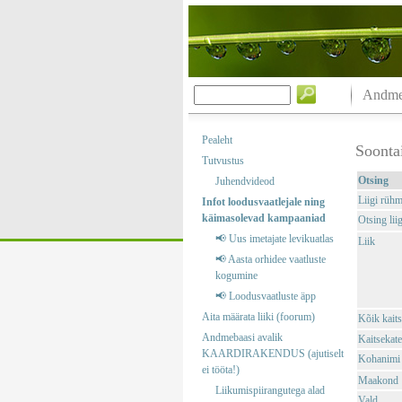
Andmeb
Pealeht
Soonta
Tutvustus
Otsing
Juhendvideod
Liigi rüh
Infot loodusvaatlejale ning
käimasolevad kampaaniad
Otsing liig
📢 Uus imetajate levikuatlas
Liik
📢 Aasta orhidee vaatluste
kogumine
📢 Loodusvaatluste äpp
Aita määrata liiki (foorum)
Kõik kaits
Andmebaasi avalik
Kaitsekate
KAARDIRAKENDUS (ajutiselt
Kohanimi
ei tööta!)
Maakond
Liikumispiirangutega alad
Vald