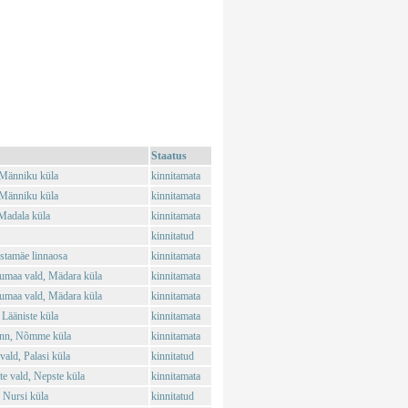
Staatus
 Männiku küla
kinnitamata
 Männiku küla
kinnitamata
Madala küla
kinnitamata
kinnitatud
stamäe linnaosa
kinnitamata
umaa vald, Mädara küla
kinnitamata
umaa vald, Mädara küla
kinnitamata
 Lääniste küla
kinnitamata
inn, Nõmme küla
kinnitamata
ald, Palasi küla
kinnitatud
 vald, Nepste küla
kinnitamata
 Nursi küla
kinnitatud