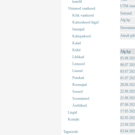
kaardil
UTM ruut
Viimased vaatlused
Seisund
Kõik vaatlused
Alg kp
Kaitsealused liigid
Sisestami
Imetajad
Ainult pil
Kahepaiksed
Kalad
Kiilid
Alg kp
Liblikad
05.08 202
Limused
06.07 202
Linnud
03.07 202
Putukad
01.07 202
Roomajad
28.06 202
22.06 202
Seened
21.06 202
Soontaimed
07.06 202
Ämblikud
17.05 202
Lingid
02.05 202
Kontakt
21.04 202
03.04 202
Tagasiside